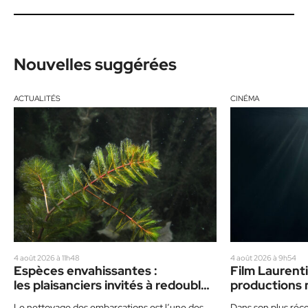
Nouvelles suggérées
ACTUALITÉS
CINÉMA
4 août 2026 à 11h48
4 août 2026 à 9h54
Espèces envahissantes :
Film Laurenti
les plaisanciers invités à redoubler
productions 
de prudence cet été
vedette
Le nettoyage des embarcations est l’une des
Dans son plus réce