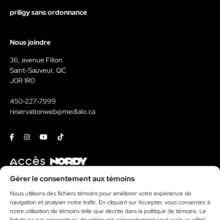
priligy sans ordonnance
Nous joindre
36, avenue Filion
Saint-Sauveur, QC
J0R 1R0
450-227-7999
reservationweb@medialo.ca
Facebook
Instagram
Youtube
Tiktok
Contact
Gérer le consentement aux témoins
Nous utilisons des fichiers témoins pour améliorer votre expérience de
Kit média
navigation et analyser notre trafic. En cliquant sur Accepter, vous consentez à
Politique de témoins
notre utilisation de témoins telle que décrite dans la politique de témoins. Le
donormyl sans ordonnance