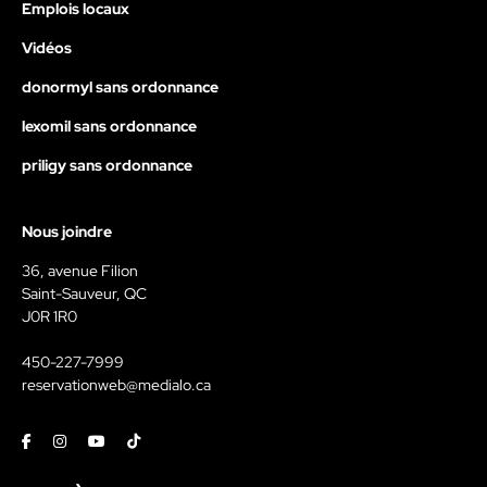
Emplois locaux
Vidéos
donormyl sans ordonnance
lexomil sans ordonnance
priligy sans ordonnance
Nous joindre
36, avenue Filion
Saint-Sauveur, QC
J0R 1R0
450-227-7999
reservationweb@medialo.ca
Facebook
Instagram
Youtube
Tiktok