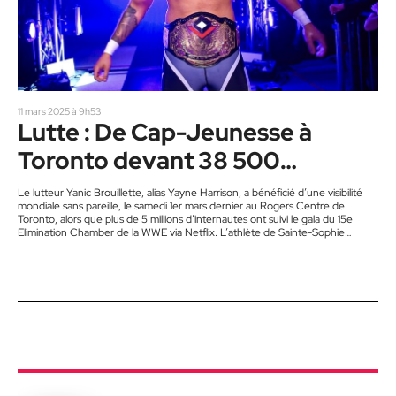
11 mars 2025 à 9h53
Lutte : De Cap-Jeunesse à
Toronto devant 38 500
personnes
Le lutteur Yanic Brouillette, alias Yayne Harrison, a bénéficié d’une visibilité
mondiale sans pareille, le samedi 1er mars dernier au Rogers Centre de
Toronto, alors que plus de 5 millions d’internautes ont suivi le gala du 15e
Elimination Chamber de la WWE via Netflix. L’athlète de Sainte-Sophie
agissait à titre de gardien de sécurité, aux abords de l’arène, parmi un groupe
de six figurants. Le public ne connaissait pas le scénario, mais les gardiens
étaient…