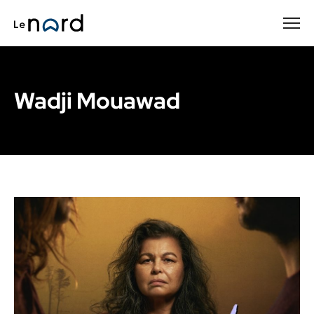
Passer
au
contenu
principal
Wadji Mouawad