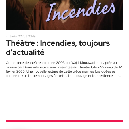
4 février 2025 à 10h19
Théâtre : Incendies, toujours
d’actualité
Cette pièce de théâtre écrite en 2003 par Wajdi Mouawad et adaptée au
cinéma par Denis Villeneuve sera présentée au Théâtre Gilles-Vigneault le 12
février 2025. Une nouvelle lecture de cette pièce maintes fois jouées se
concentre sur les personnages féminins, leur courage et leur résilience. Le
moins qu’on puisse dire au sujet de cette œuvre, c’est qu’elle est
bouleversante. La pièce de théâtre et le film qui en a été tiré abordent des
thèmes…