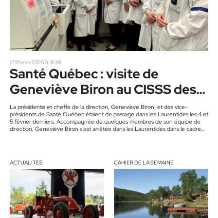
17 février 2026 à 3h39
Santé Québec : visite de
Geneviève Biron au CISSS des
Laurentides
La présidente et cheffe de la direction, Geneviève Biron, et des vice-
présidents de Santé Québec étaient de passage dans les Laurentides les 4 et
5 février derniers. Accompagnée de quelques membres de son équipe de
direction, Geneviève Biron s’est arrêtée dans les Laurentides dans le cadre
d’une tournée régionale. Accompagnés par la direction du CISSS des
Laurentides, ils sont allés à la rencontre des usagères et des usagers, des
équipes soignantes et de plusieurs partenaires.…
ACTUALITÉS
CAHIER DE LA SEMAINE