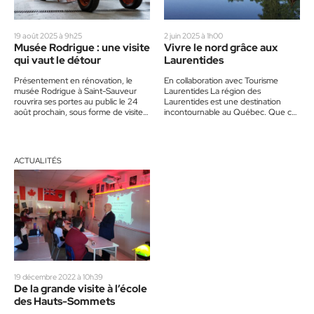
19 août 2025 à 9h25
2 juin 2025 à 1h00
Musée Rodrigue : une visite
Vivre le nord grâce aux
qui vaut le détour
Laurentides
Présentement en rénovation, le
En collaboration avec Tourisme
musée Rodrigue à Saint-Sauveur
Laurentides La région des
rouvrira ses portes au public le 24
Laurentides est une destination
août prochain, sous forme de visites
incontournable au Québec. Que ce
guidées de deux heures…
soit pour une escapade de fin de
semaine,…
ACTUALITÉS
19 décembre 2022 à 10h39
De la grande visite à l’école
des Hauts-Sommets