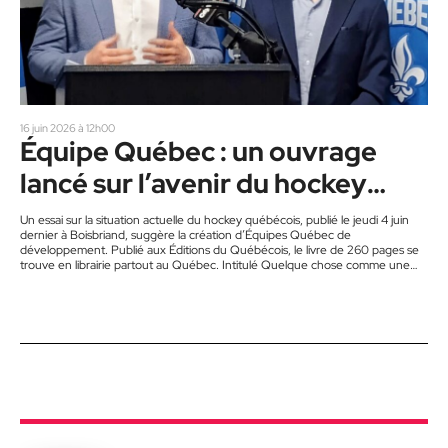
16 juin 2026 à 12h00
Équipe Québec : un ouvrage
lancé sur l’avenir du hockey
québécois
Un essai sur la situation actuelle du hockey québécois, publié le jeudi 4 juin
dernier à Boisbriand, suggère la création d’Équipes Québec de
développement. Publié aux Éditions du Québécois, le livre de 260 pages se
trouve en librairie partout au Québec. Intitulé Quelque chose comme une
grande équipe – Pour prendre notre sport national
au sérieux, l’ouvrage est co-signé par Guillaume Ringuette et Tristan Fortin,
deux diplômés des HEC Montréal et de Polytechnique Montréal.
L’essai propose une relecture ambitieuse, documentée et actuelle du…