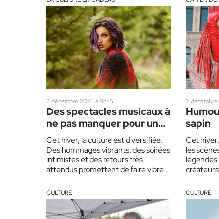
LA CULTURE EN CADEAU
CAHIER DE 
2 décembre 2025 à 9h45
2 décembre 
Des spectacles musicaux à
Humour
ne pas manquer pour un
sapin
hiver festif
Cet hiver, la culture est diversifiée.
Cet hiver
Des hommages vibrants, des soirées
les scène
intimistes et des retours très
légendes 
attendus promettent de faire vibrer
créateurs
les salles de spectacles…
nouvelles
CULTURE
CULTURE