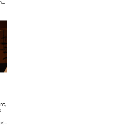
h
s
nt,
s
pas