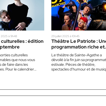
 2025 à 9h48
29 juillet 2025 à 10h45
 culturelles : édition
Théâtre Le Patriote : Un
eptembre
programmation riche et
variée
sorties culturelles
Le théâtre de Sainte-Agathe a
nables que nous vous
dévoilé à la fin juin sa programma
 de faire dans les
estivale. Pièces de théâtre,
s. Pour le calendrier
spectacles d’humour et de musiq
des événements, rendez-
Il y en aura…
e site web du…