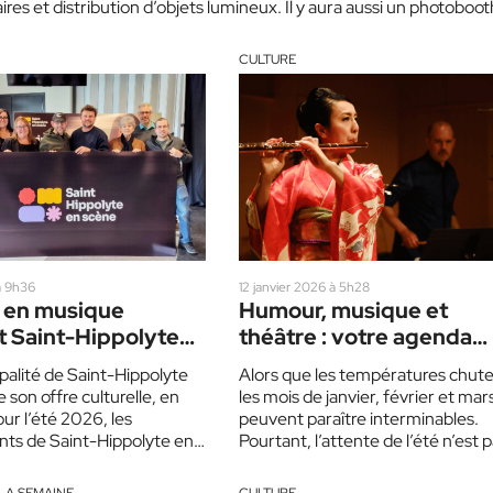
s et distribution d’objets lumineux. Il y aura aussi un photoboot
CULTURE
à 9h36
12 janvier 2026 à 5h28
c en musique
Humour, musique et
t Saint-Hippolyte
théâtre : votre agenda
ne
culturel de janvier à mar
palité de Saint-Hippolyte
Alors que les températures chute
son offre culturelle, en
les mois de janvier, février et mar
ur l’été 2026, les
peuvent paraître interminables.
ts de Saint-Hippolyte en
Pourtant, l’attente de l’été n’est 
tte toute première édition
une raison pour rester…
ra, sous…