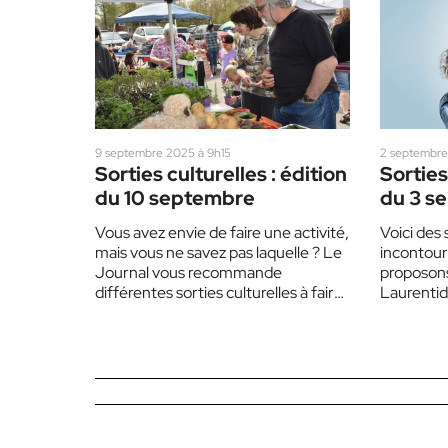
9 septembre 2025 à 9h15
2 septembre
Sorties culturelles : édition
Sorties
du 10 septembre
du 3 s
Vous avez envie de faire une activité,
Voici des 
mais vous ne savez pas laquelle ? Le
incontour
Journal vous recommande
proposons
différentes sorties culturelles à faire
Laurentide
prochainement dans les…
complet 
vous sur l