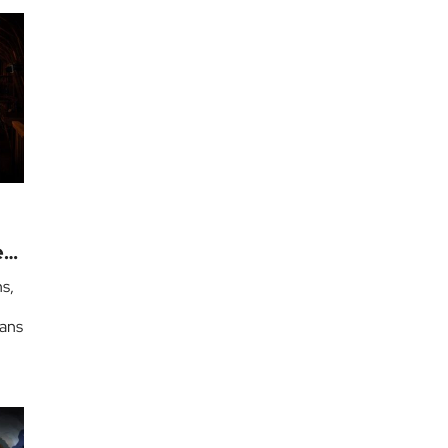
e
s,
dans