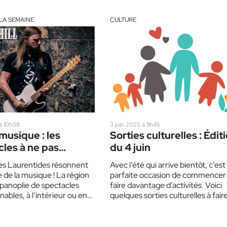
LA SEMAINE
CULTURE
 à 10h58
3 juin 2025 à 11h45
musique : les
Sorties culturelles : Édit
les à ne pas
du 4 juin
r dans les
les Laurentides résonnent
Avec l’été qui arrive bientôt, c’est 
tides
 de la musique ! La région
parfaite occasion de commencer
 panoplie de spectacles
faire davantage d’activités. Voici
ables, à l’intérieur ou en
quelques sorties culturelles à fair
Voici…
prochainement dans les
Laurentides !…