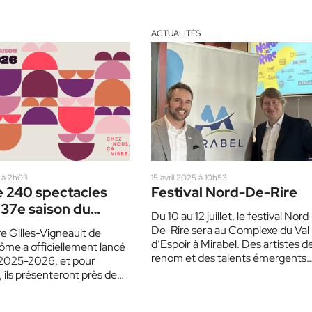
ACTUALITÉS
 à 2h03
15 avril 2025 à 10h53
e 240 spectacles
Festival Nord-De-Rire
 37e saison du
Du 10 au 12 juillet, le festival Nord
e Gilles-Vigneault
De-Rire sera au Complexe du Val
e Gilles-Vigneault de
d’Espoir à Mirabel. Des artistes d
ôme a officiellement lancé
renom et des talents émergents
 2025-2026, et pour
partageront…
, ils présenteront près de
acles, dont une trentaine à