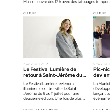
Masson ouvre dès 17 h avec des tatouages temporaire
sous la thématique de la fête nationale.…
CULTURE
CULTURE
2 juin 2026 à 2h32
5 mai 2026 
Le Festival Lumière de
Pic-ni
retour à Saint-Jérôme du
devien
9 au 11 juillet
en scè
Le Festival Lumière reviendra
La Munici
illuminer le centre-ville de Saint-
développe 
Jérôme du 9 au 11 juillet pour une
lançant po
deuxième édition. Une fois de plus,
événemen
on mise sur une programmation…
scène. Ce
rassemble