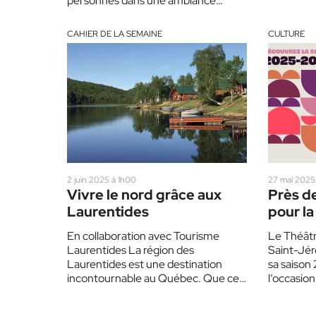
personnes dans une ambiance
familiale et chaleureuse. Animée par
Danny…
CAHIER DE LA SEMAINE
CULTURE
2 juin 2025 à 1h00
27 mai 2025
Vivre le nord grâce aux
Près d
Laurentides
pour la
Théâtr
En collaboration avec Tourisme
Le Théâtr
Laurentides La région des
Saint-Jér
Laurentides est une destination
sa saison
incontournable au Québec. Que ce
l’occasion
soit pour une escapade de fin de
240 spect
semaine,…
la…