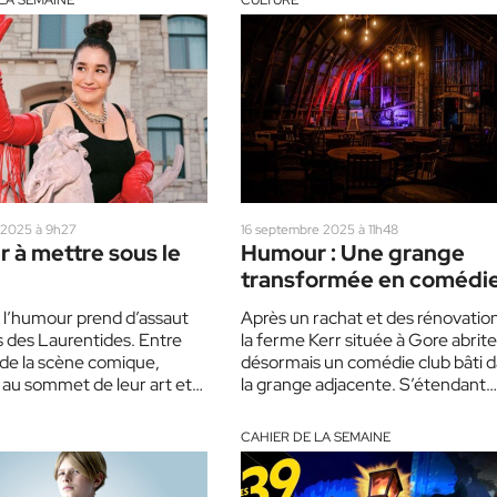
LA SEMAINE
CULTURE
2025 à 9h27
16 septembre 2025 à 11h48
 à mettre sous le
Humour : Une grange
transformée en comédi
club
, l’humour prend d’assaut
Après un rachat et des rénovation
s des Laurentides. Entre
la ferme Kerr située à Gore abrite
de la scène comique,
désormais un comédie club bâti 
 au sommet de leur art et
la grange adjacente. S’étendant
 voix audacieuses,…
initialement sur…
CAHIER DE LA SEMAINE