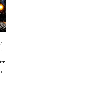
e
tion
ue.