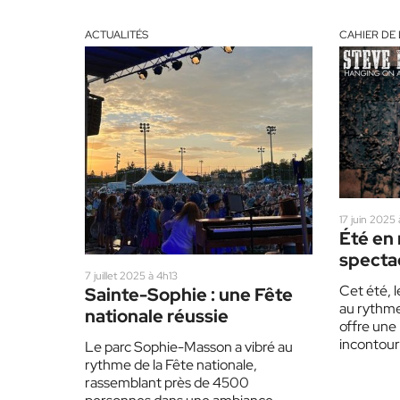
ACTUALITÉS
CAHIER DE 
17 juin 2025
Été en 
spectac
7 juillet 2025 à 4h13
manque
Cet été, 
Sainte-Sophie : une Fête
Lauren
au rythme
nationale réussie
offre une
incontourn
Le parc Sophie-Masson a vibré au
plein air. 
rythme de la Fête nationale,
rassemblant près de 4500