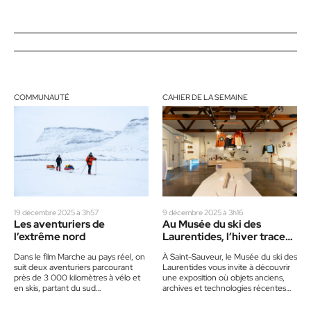
COMMUNAUTÉ
CAHIER DE LA SEMAINE
19 décembre 2025 à 3h57
9 décembre 2025 à 3h16
Les aventuriers de
Au Musée du ski des
l’extrême nord
Laurentides, l’hiver trace
son histoire
Dans le film Marche au pays réel, on
À Saint-Sauveur, le Musée du ski des
suit deux aventuriers parcourant
Laurentides vous invite à découvrir
près de 3 000 kilomètres à vélo et
une exposition où objets anciens,
en skis, partant du sud…
archives et technologies récentes
font revivre plus d’un…