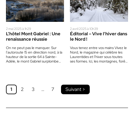
2 mai 2025 à 1h29
2 avril 2025 à 10h39
L’hôtel Mont Gabriel : Une
Éditorial – Vive l’hiver dans
renaissance réussie
le Nord !
On ne peut pas le manquer. Sur
Vous tenez entre vos mains Vivez le
l’autoroute 15 en direction nord, à la
Nord, le magazine qui célèbre les
hauteur de la sortie 64 à Sainte-
Laurentides et l’hiver sous toutes
Adèle, le mont Gabriel surplombe…
ses formes. Ici, les montagnes, forêts
et paysages…
1
2
3
…
7
Suivant >