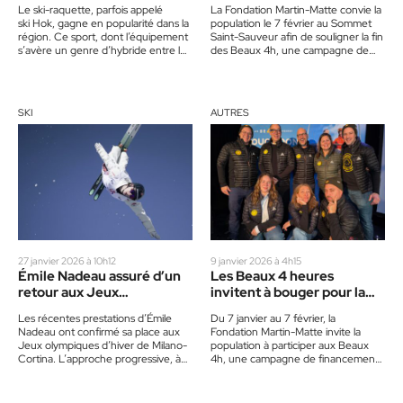
Le ski-raquette, parfois appelé
La Fondation Martin-Matte convie la
ski Hok, gagne en popularité dans la
population le 7 février au Sommet
région. Ce sport, dont l’équipement
Saint-Sauveur afin de souligner la fin
s’avère un genre d’hybride entre le
des Beaux 4h, une campagne de
ski de fond et…
financement axée…
SKI
AUTRES
27 janvier 2026 à 10h12
9 janvier 2026 à 4h15
Émile Nadeau assuré d’un
Les Beaux 4 heures
retour aux Jeux
invitent à bouger pour la
olympiques d’hiver
cause
Les récentes prestations d’Émile
Du 7 janvier au 7 février, la
Nadeau ont confirmé sa place aux
Fondation Martin-Matte invite la
Jeux olympiques d’hiver de Milano-
population à participer aux Beaux
Cortina. L’approche progressive, à
4h, une campagne de financement
son retour de blessures aux
qui mise sur l’activité…
vertèbres, aura…