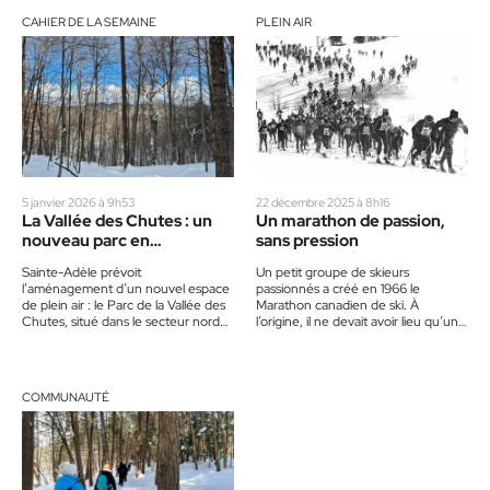
CAHIER DE LA SEMAINE
PLEIN AIR
5 janvier 2026 à 9h53
22 décembre 2025 à 8h16
La Vallée des Chutes : un
Un marathon de passion,
nouveau parc en
sans pression
préparation à Sainte-Adèle
Sainte-Adèle prévoit
Un petit groupe de skieurs
l’aménagement d’un nouvel espace
passionnés a créé en 1966 le
de plein air : le Parc de la Vallée des
Marathon canadien de ski. À
Chutes, situé dans le secteur nord
l’origine, il ne devait avoir lieu qu’une
de la ville,…
seule fois,…
COMMUNAUTÉ