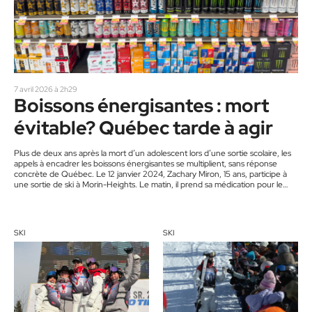
7 avril 2026 à 2h29
Boissons énergisantes : mort
évitable? Québec tarde à agir
Plus de deux ans après la mort d’un adolescent lors d’une sortie scolaire, les
appels à encadrer les boissons énergisantes se multiplient, sans réponse
concrète de Québec. Le 12 janvier 2024, Zachary Miron, 15 ans, participe à
une sortie de ski à Morin-Heights. Le matin, il prend sa médication pour le
TDAH. Sur les pentes, il consomme une boisson énergisante. L’interaction
provoque une arythmie fatale. D’autres signalements d’interactions graves
entre caféine et médication similaire ont…
SKI
SKI