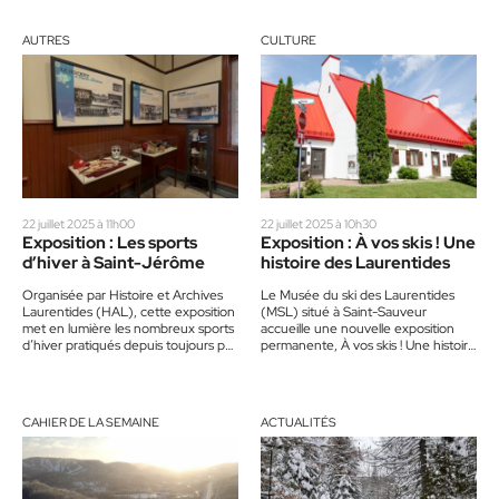
AUTRES
CULTURE
22 juillet 2025 à 11h00
22 juillet 2025 à 10h30
Exposition : Les sports
Exposition : À vos skis ! Une
d’hiver à Saint-Jérôme
histoire des Laurentides
Organisée par Histoire et Archives
Le Musée du ski des Laurentides
Laurentides (HAL), cette exposition
(MSL) situé à Saint-Sauveur
met en lumière les nombreux sports
accueille une nouvelle exposition
d’hiver pratiqués depuis toujours par
permanente, À vos skis ! Une histoire
la population de Saint-Jérôme.
des Laurentides, à saveur
Pour…
historique…
CAHIER DE LA SEMAINE
ACTUALITÉS