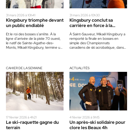
31 mars 2026 à 10h41
31 mars 2026 à 10h30
Kingsbury triomphe devant
Kingsbury conclut sa
un public endiablé
carrière en force à la
maison
Et le roi des bosses s’arrête. À la
À Saint-Sauveur, Mikaël Kingsbury a
ligne d’arrivée de la piste 70 ouest,
remporté la finale en bosses en
le natif de Sainte-Agathe-des-
simple des Championnats
Monts, Mikaël Kingsbury, termine un
canadiens de ski acrobatique, dans
passage de sa vie…
une journée chargée d’émotion sur
la piste où tout a…
CAHIER DE LA SEMAINE
ACTUALITÉS
17 février 2026 à 4h21
4 février 2026 à 9h15
Le ski-raquette gagne du
Un après-ski solidaire pour
terrain
clore les Beaux 4h