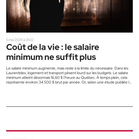
5 mai 2026 à 2h02
Coût de la vie : le salaire
minimum ne suffit plus
Le salaire minimum augmente, mais reste à la limite du nécessaire. Dans les
Laurentides, logement et transport pèsent lourd sur les budgets. Le salaire
minimum atteint désormais 16,60 $ l’heure au Québec. À temps plein, cela
représente environ 34 500 $ brut par année. Or, selon une étude publiée le
30 avril par l’Institut de recherche et d’informations
socioéconomiques (l’IRIS), une personne seule doit gagner entre 33 249 $
et 44 780 $ pour vivre dignement,…