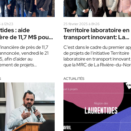
 à 12h23
25 février 2025 à 8h26
ides : aide
Territoire laboratoire en
ère de 11,7 M$ pour
transport innovant: La
e tourisme
MRC de La Rivière-du-
inancière de près de 11,7
C’est dans le cadre du premier ap
Nord alloue 614 000 $
annoncée, vendredi le 21
de projets de l’initiative Territoire
, afin d’aider au
laboratoire en transport innovant
ement de projets
que la MRC de La Rivière-du-Nor
ues dans les…
annoncé les…
S
ACTUALITÉS