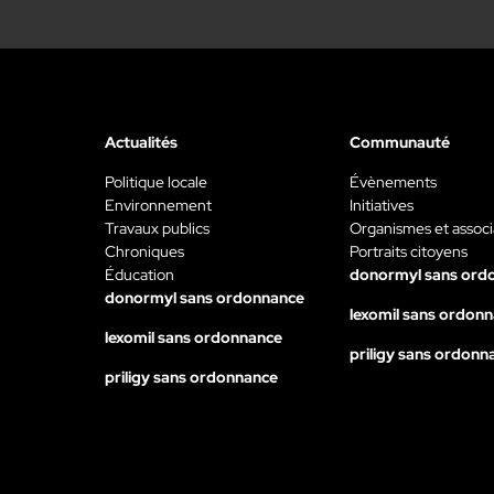
Actualités
Communauté
Politique locale
Évènements
Environnement
Initiatives
Travaux publics
Organismes et associ
Chroniques
Portraits citoyens
Éducation
donormyl sans ord
donormyl sans ordonnance
lexomil sans ordon
lexomil sans ordonnance
priligy sans ordonn
priligy sans ordonnance