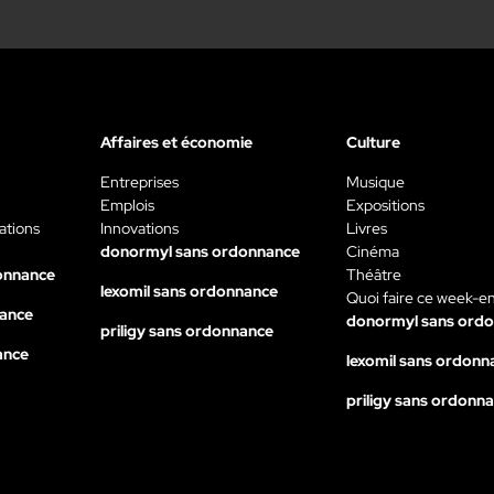
Affaires et économie
Culture
Entreprises
Musique
Emplois
Expositions
ations
Innovations
Livres
donormyl sans ordonnance
Cinéma
onnance
Théâtre
lexomil sans ordonnance
Quoi faire ce week-e
nance
donormyl sans ord
priligy sans ordonnance
ance
lexomil sans ordonn
priligy sans ordonn