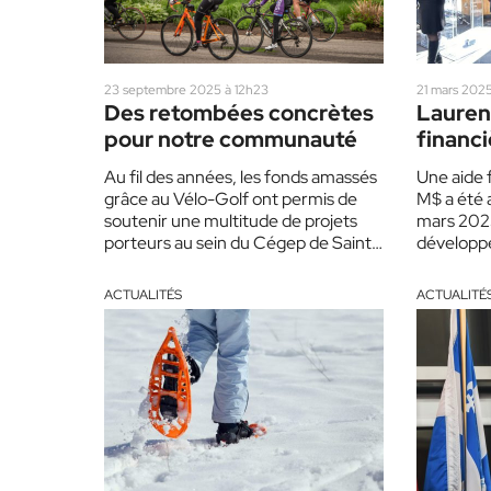
23 septembre 2025 à 12h23
21 mars 2025
Des retombées concrètes
Laurent
pour notre communauté
financi
aider l
Au fil des années, les fonds amassés
Une aide f
grâce au Vélo-Golf ont permis de
M$ a été 
soutenir une multitude de projets
mars 2025
porteurs au sein du Cégep de Saint-
développ
Jérôme.…
touristiq
ACTUALITÉS
ACTUALITÉ