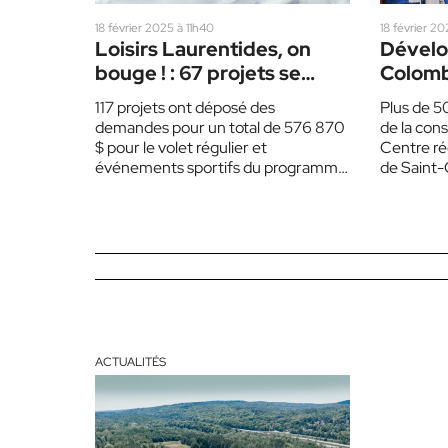
18 février 2025 à 11h40
18 février 20
Loisirs Laurentides, on
Dévelo
bouge ! : 67 projets se
Colomb
partagent 282 435 $
projets
117 projets ont déposé des
Plus de 5
acteurs
demandes pour un total de 576 870
de la cons
$ pour le volet régulier et
Centre ré
événements sportifs du programme
de Saint
Avec loisirs Laurentides,…
présentat
ACTUALITÉS