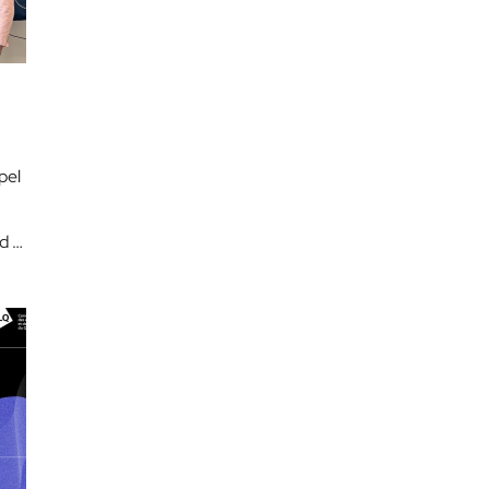
pel
d a