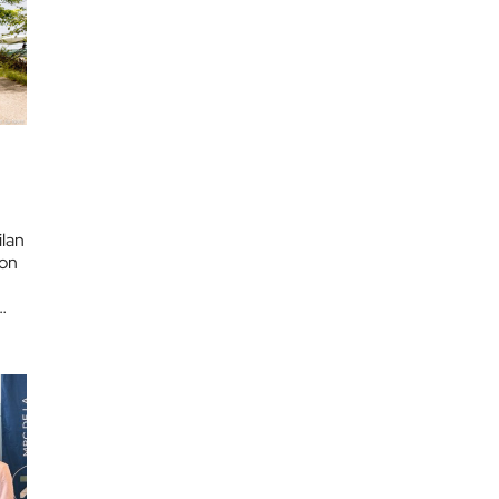
n
ilan
son