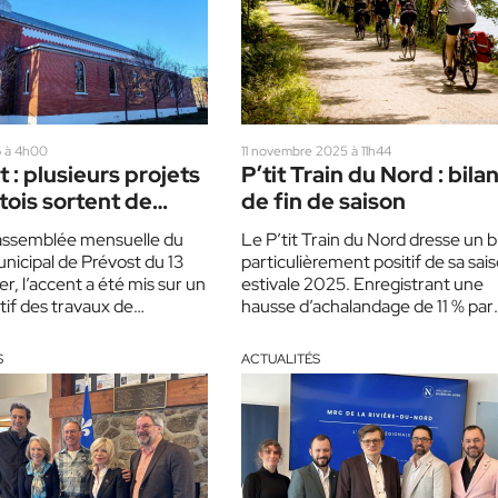
6 à 4h00
11 novembre 2025 à 11h44
 : plusieurs projets
P’tit Train du Nord : bila
ois sortent de
de fin de saison
’assemblée mensuelle du
Le P’tit Train du Nord dresse un b
unicipal de Prévost du 13
particulièrement positif de sa sai
ier, l’accent a été mis sur un
estivale 2025. Enregistrant une
tif des travaux de
hausse d’achalandage de 11 % par
ion de…
rapport à…
S
ACTUALITÉS