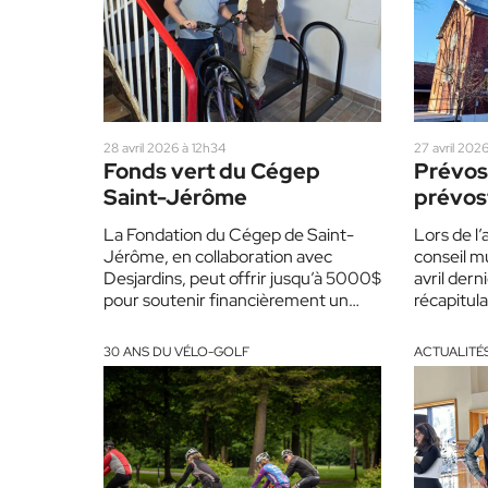
28 avril 2026 à 12h34
27 avril 202
Fonds vert du Cégep
Prévost
Saint-Jérôme
prévost
terre
La Fondation du Cégep de Saint-
Lors de l
Jérôme, en collaboration avec
conseil m
Desjardins, peut offrir jusqu’à 5000$
avril dern
pour soutenir financièrement un
récapitula
projet. La prochaine date de dépôt
construct
de…
30 ANS DU VÉLO-GOLF
ACTUALITÉ