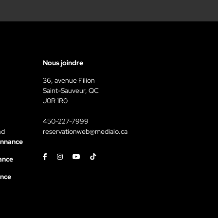
Nous joindre
36, avenue Filion
Saint-Sauveur, QC
J0R 1R0
450-227-7999
nd
reservationweb@medialo.ca
onnance
Facebook
Instagram
Youtube
Tiktok
ance
ance