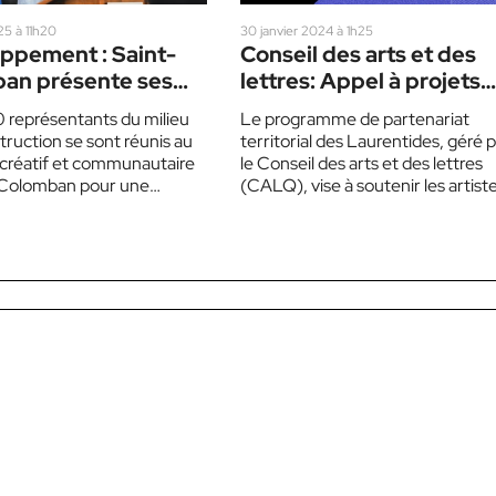
25 à 11h20
30 janvier 2024 à 1h25
ppement : Saint-
Conseil des arts et des
an présente ses
lettres: Appel à projets
 structurants aux
pour les artistes des
0 représentants du milieu
Le programme de partenariat
 de l’industrie
Laurentides
truction se sont réunis au
territorial des Laurentides, géré 
créatif et communautaire
le Conseil des arts et des lettres
-Colomban pour une
(CALQ), vise à soutenir les artiste
ion du maire sur…
écrivains ou organismes…