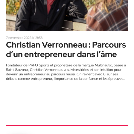
7 novembre 2023 à 12h58
Christian Verronneau : Parcours
d’un entrepreneur dans l’âme
Fondateur de PRFO Sports et propriétaire de la marque Multinautic, basée à
Saint-Sauveur, Christian Verronneau a suivi ses idées et son intuition pour
devenir un entrepreneur au parcours réussi. On revient avec lui sur ses
débuts comme entrepreneur, l’importance de la confiance et les épreuves
qu’il a du traversées au long de sa carrière. Entouré d’une famille qui était en
affaires depuis sa jeunesse, Christian Verronneau a côtoyé beaucoup de
personnes autour de lui qui…