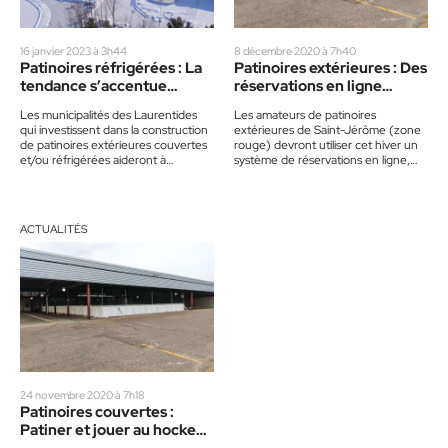
16 janvier 2023 à 3h44
8 décembre 2020 à 7h40
Patinoires réfrigérées : La
Patinoires extérieures : Des
tendance s’accentue
réservations en ligne
partout au pays
seront requises
Les municipalités des Laurentides
Les amateurs de patinoires
qui investissent dans la construction
extérieures de Saint-Jérôme (zone
de patinoires extérieures couvertes
rouge) devront utiliser cet hiver un
et/ou réfrigérées aideront à
système de réservations en ligne,
prolonger les saisons de patinage.
similaire à celui déployé l’été
C’est du moins…
dernier…
ACTUALITÉS
24 novembre 2020 à 7h18
Patinoires couvertes :
Patiner et jouer au hockey
malgré les intempéries