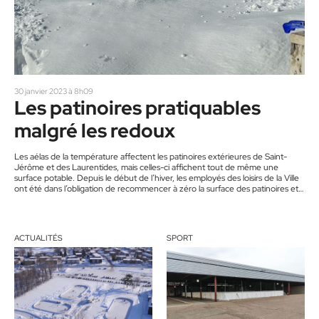
30 janvier 2023 à 8h09
Les patinoires pratiquables
malgré les redoux
Les aélas de la température affectent les patinoires extérieures de Saint-
Jérôme et des Laurentides, mais celles-ci affichent tout de même une
surface potable. Depuis le début de l’hiver, les employés des loisirs de la Ville
ont été dans l’obligation de recommencer à zéro la surface des patinoires et
anneaux de glace à quatre reprises. Devant la forte demande des familles et
des adeptes individuels, les autorités ont préféré ouvrir les patinoires chaque
jour depuis les…
ACTUALITÉS
SPORT