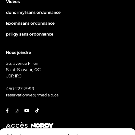
Vidéos
donormyl sans ordonnance
lexomil sans ordonnance
priligy sans ordonnance
Nous joindre
36, avenue Filion
Saint-Sauveur, QC
J0R 1R0
450-227-7999
reservationweb@medialo.ca
Facebook
Instagram
Youtube
Tiktok
Contact