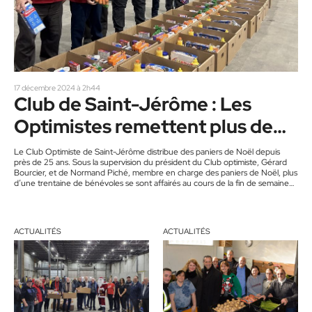
17 décembre 2024 à 2h44
Club de Saint-Jérôme : Les
Optimistes remettent plus de
55 000 $ pour les paniers de
Le Club Optimiste de Saint-Jérôme distribue des paniers de Noël depuis
près de 25 ans. Sous la supervision du président du Club optimiste, Gérard
Noël
Bourcier, et de Normand Piché, membre en charge des paniers de Noël, plus
d’une trentaine de bénévoles se sont affairés au cours de la fin de semaine
dernière, les 13, 14 et 15 décembre, pour préparer et distribuer plus de 400
paniers pour des familles dans le besoin. « Les denrées sont…
ACTUALITÉS
ACTUALITÉS