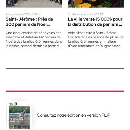
18 décembre 2023 à 11h58
25 décembre 2019 à 9h00
Saint-Jérôme : Près de
La ville verse 15 000$ pour
200 paniers de Noël
la distribution de paniers de
distribués aux familles dans
Noël!
Une cinquantaine de bénévoles ont
Aide alimentaire à Saint-Jérôme
le besoin
assemblé et distribué 192 paniers de
Considérant les besoins de plusieurs
Noël à des familles jérômiennes dans
familles jérômiennes en matière
le besoin, samedi dernier, à partir de
d’aide alimentaire et l’augmentation
l’entrepôt…
des défis financiers des organismes
venant en aide…
Consultez notre édition en version FLIP