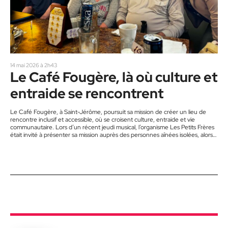
14 mai 2026 à 2h43
Le Café Fougère, là où culture et
entraide se rencontrent
Le Café Fougère, à Saint-Jérôme, poursuit sa mission de créer un lieu de
rencontre inclusif et accessible, où se croisent culture, entraide et vie
communautaire. Lors d’un récent jeudi musical, l’organisme Les Petits Frères
était invité à présenter sa mission auprès des personnes aînées isolées, alors
que l’artiste émergente Laurence Vialle assurait la portion musicale de la
soirée. Un lieu de rencontre accessible Ouvert depuis bientôt cinq ans, le
Café Fougère s’est progressivement transformé en…