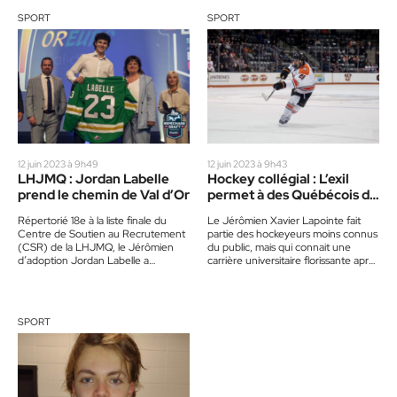
SPORT
SPORT
12 juin 2023 à 9h49
12 juin 2023 à 9h43
LHJMQ : Jordan Labelle
Hockey collégial : L’exil
prend le chemin de Val d’Or
permet à des Québécois de
prospérer
Répertorié 18e à la liste finale du
Le Jérômien Xavier Lapointe fait
Centre de Soutien au Recrutement
partie des hockeyeurs moins connus
(CSR) de la LHJMQ, le Jérômien
du public, mais qui connait une
d’adoption Jordan Labelle a
carrière universitaire florissante après
devancé les pronostics…
s’être dirigé vers le chemin…
SPORT