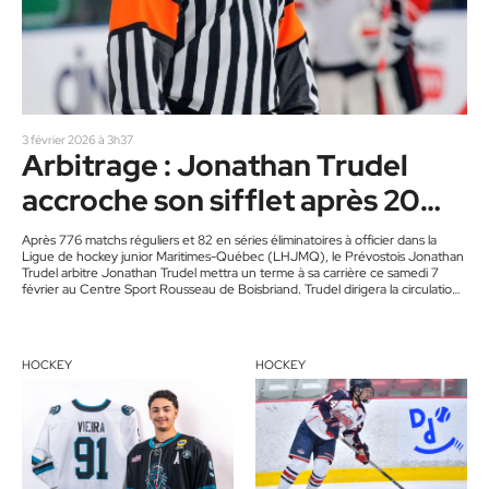
3 février 2026 à 3h37
Arbitrage : Jonathan Trudel
accroche son sifflet après 20
saisons
Après 776 matchs réguliers et 82 en séries éliminatoires à officier dans la
Ligue de hockey junior Maritimes-Québec (LHJMQ), le Prévostois Jonathan
Trudel arbitre Jonathan Trudel mettra un terme à sa carrière ce samedi 7
février au Centre Sport Rousseau de Boisbriand. Trudel dirigera la circulation
une dernière fois dès 16h, lors de la visite des Foreurs de Val-d’Or. «Lors d’un
dernier match en carrière , le protocole veut que l’on puisse choisir ses
partenaires…
HOCKEY
HOCKEY