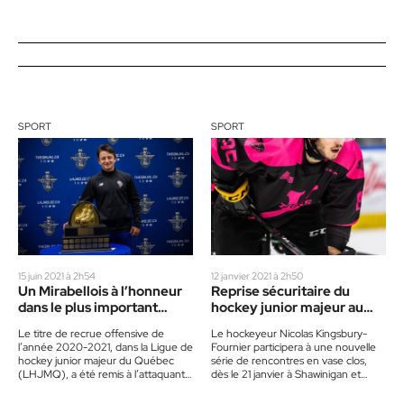
SPORT
SPORT
15 juin 2021 à 2h54
12 janvier 2021 à 2h50
Un Mirabellois à l’honneur
Reprise sécuritaire du
dans le plus important
hockey junior majeur au
circuit junior québécois
Québec
Le titre de recrue offensive de
Le hockeyeur Nicolas Kingsbury-
l’année 2020-2021, dans la Ligue de
Fournier participera à une nouvelle
hockey junior majeur du Québec
série de rencontres en vase clos,
(LHJMQ), a été remis à l’attaquant
dès le 21 janvier à Shawinigan et
Antonin Verreault,…
ensuite le 30 janvier…