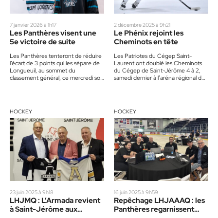
7 janvier 2026 à 1h17
2 décembre 2025 à 9h21
Les Panthères visent une
Le Phénix rejoint les
5e victoire de suite
Cheminots en tête
Les Panthères tenteront de réduire
Les Patriotes du Cégep Saint-
l’écart de 3 points qui les sépare de
Laurent ont doublé les Cheminots
Longueuil, au sommet du
du Cégep de Saint-Jérôme 4 à 2,
classement général, ce mercredi soir
samedi dernier à l’aréna régional de
à 19h30 à…
la Rivière-du-Nord, dans…
HOCKEY
HOCKEY
23 juin 2025 à 9h18
16 juin 2025 à 9h59
LHJMQ : L’Armada revient
Repêchage LHJAAAQ : les
à Saint-Jérôme aux
Panthères regarnissent
couleurs des Alouettes
leurs effectifs