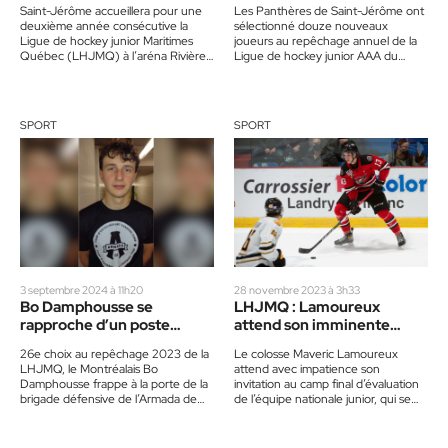
Saint-Jérôme accueillera pour une
Les Panthères de Saint-Jérôme ont
deuxième année consécutive la
sélectionné douze nouveaux
Ligue de hockey junior Maritimes
joueurs au repêchage annuel de la
Québec (LHJMQ) à l’aréna Rivière-
Ligue de hockey junior AAA du
du-Nord en fin d’été, mais cette fois
Québec (LHJAAAQ), qui se tenait…
avec…
SPORT
SPORT
3 septembre 2024 à 11h20
28 novembre 2023 à 3h33
Bo Damphousse se
LHJMQ : Lamoureux
rapproche d’un poste
attend son imminente
régulier avec l’Armada
invitation dans l’équipe
26e choix au repêchage 2023 de la
Le colosse Maveric Lamoureux
junior du Canada
LHJMQ, le Montréalais Bo
attend avec impatience son
Damphousse frappe à la porte de la
invitation au camp final d’évaluation
brigade défensive de l’Armada de
de l’équipe nationale junior, qui se
Blainville-Boisbriand, qui disputera…
tiendra du 10 au 13 décembre…