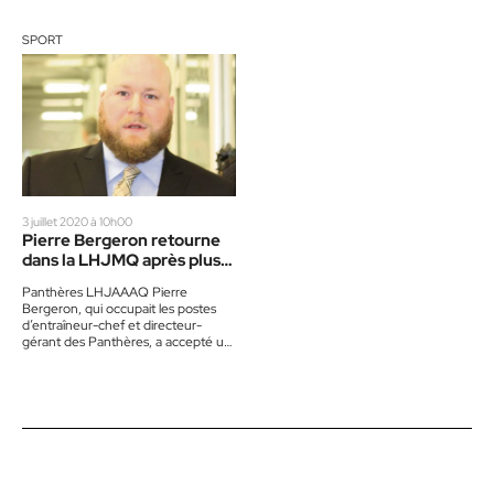
SPORT
3 juillet 2020 à 10h00
Pierre Bergeron retourne
dans la LHJMQ après plus
de 3 saisons à Saint-
Panthères LHJAAAQ Pierre
Jérôme
Bergeron, qui occupait les postes
d’entraîneur-chef et directeur-
gérant des Panthères, a accepté un
poste d’entraîneur adjoint avec les
Huskies de Rouyn-Noranda. Il…