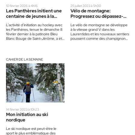
10 février 2026 à 4h16
25 juillet 2023 à 5h00
Les Panthères initient une
Vélo de montagne:
centaine de jeunes à la
Progressez ou dépassez-
patinoire Bleu, Blanc,
vous dans ces nouveaux
L’activité d’initiation au hockey avec
Le vélo de montagne se développe
Bouge
sentiers !
les Panthères, tenue le dimanche 8
à la vitesse grand V dans les
février dernier à la patinoire Bleu
Laurentides et les nouveaux sentiers
Blanc Bouge de Saint-Jérôme, a été
poussent comme des champignons
couronnée de…
pour le plus…
CAHIER DE LA SEMAINE
14 février 2023 à 10h23
Mon initiation au ski
nordique
Le ski nordique est peut-être le
sport le plus emblématique des