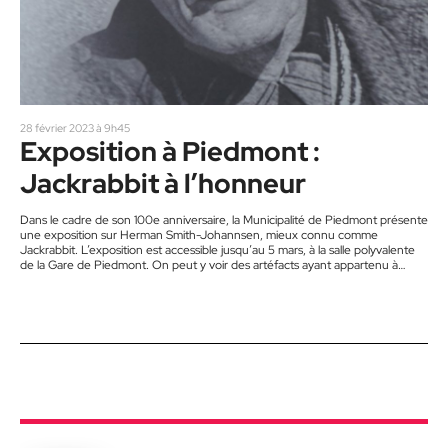
28 février 2023 à 9h45
Exposition à Piedmont :
Jackrabbit à l’honneur
Dans le cadre de son 100e anniversaire, la Municipalité de Piedmont présente
une exposition sur Herman Smith-Johannsen, mieux connu comme
Jackrabbit. L’exposition est accessible jusqu’au 5 mars, à la salle polyvalente
de la Gare de Piedmont. On peut y voir des artéfacts ayant appartenu à
Jackrabbit, des photographies d’époque et en apprendre sur la vie du
légendaire skieur. Jackrabbit est inscrit comme « membre historique du
patrimoine de Piedmont » dans le répertoire du patrimoine culturel du…