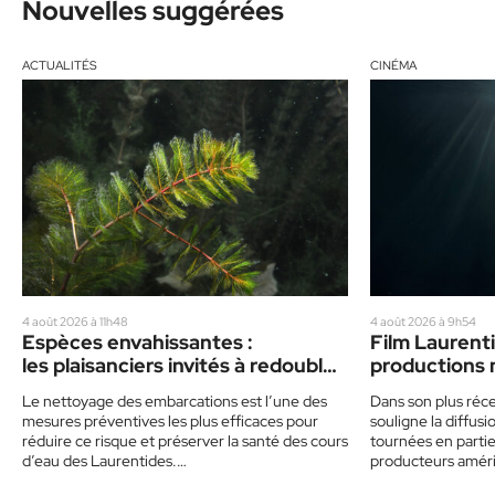
Nouvelles suggérées
ACTUALITÉS
CINÉMA
4 août 2026 à 11h48
4 août 2026 à 9h54
Espèces envahissantes :
Film Laurenti
les plaisanciers invités à redoubler
productions 
de prudence cet été
vedette
Le nettoyage des embarcations est l’une des
Dans son plus réce
mesures préventives les plus efficaces pour
souligne la diffu
réduire ce risque et préserver la santé des cours
tournées en partie 
d’eau des Laurentides.…
producteurs amér