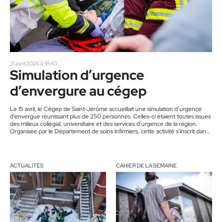
21 avril 2026 à 9h43
Simulation d’urgence
d’envergure au cégep
Le 15 avril, le Cégep de Saint-Jérôme accueillait une simulation d’urgence
d’envergue réunissant plus de 250 personnes. Celles-ci étaient toutes issues
des milieux collégial, universitaire et des services d’urgence de la région.
Organisée par le Département de soins infirmiers, cette activité s’inscrit dans
la continuité du projet « 30 minutes à l’urgence », en version élargie,
puisqu’elle prendra une ampleur historique pour le cégep.
ACTUALITÉS
CAHIER DE LA SEMAINE