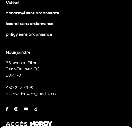
Vidéos
donormyl sans ordonnance
lexomil sans ordonnance
priligy sans ordonnance
Nous joindre
36, avenue Filion
Saint-Sauveur, QC
J0R 1R0
450-227-7999
reservationweb@medialo.ca
Facebook
Instagram
Youtube
Tiktok