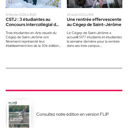
10 février 2026 à 3h28
29 août 2023 à 1h16
CSTJ : 3 étudiantes au
Une rentrée effervescente
Concours intercollégial de
au Cégep de Saint-Jérôme
sculpture sur neige
Trois étudiantes en Arts visuels du
Le Cégep de Saint-Jérôme a
Cégep de Saint-Jérôme ont
accueilli 5177 étudiants et étudiantes
fièrement représenté leur
la semaine dernière pour la rentrée
établissement lors de la 30e édition
dans ses trois campus.
du Concours intercollégial de
L’établissement avait organisé
sculpture sur…
plusieurs activités…
Consultez notre édition en version FLIP