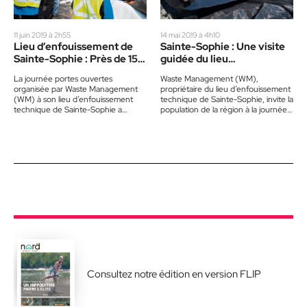
11 juin 2019 à 2h55
14 mai 2019 à 4h10
Lieu d’enfouissement de
Sainte-Sophie : Une visite
Sainte-Sophie : Près de 150
guidée du lieu
visiteurs à la journée portes
d’enfouissement
La journée portes ouvertes
Waste Management (WM),
ouvertes
organisée par Waste Management
propriétaire du lieu d’enfouissement
(WM) à son lieu d’enfouissement
technique de Sainte-Sophie, invite la
technique de Sainte-Sophie a
population de la région à la journée
connu un franc succès le 1er juin
portes ouvertes qui aura lieu le…
avec…
Consultez notre édition en version FLIP