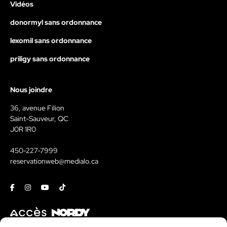
Vidéos
donormyl sans ordonnance
lexomil sans ordonnance
priligy sans ordonnance
Nous joindre
36, avenue Filion
Saint-Sauveur, QC
J0R 1R0
450-227-7999
reservationweb@medialo.ca
Facebook
Instagram
Youtube
Tiktok