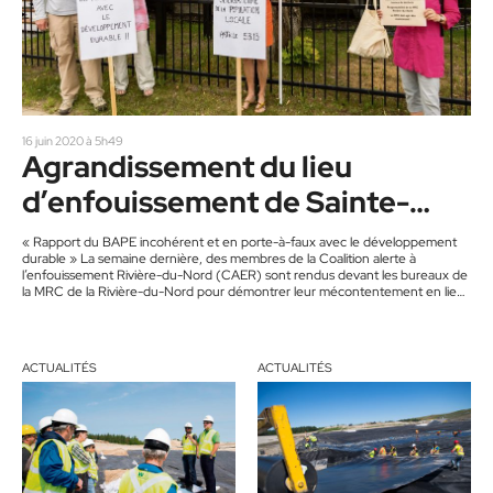
16 juin 2020 à 5h49
Agrandissement du lieu
d’enfouissement de Sainte-
Sophie
« Rapport du BAPE incohérent et en porte-à-faux avec le développement
durable » La semaine dernière, des membres de la Coalition alerte à
l’enfouissement Rivière-du-Nord (CAER) sont rendus devant les bureaux de
la MRC de la Rivière-du-Nord pour démontrer leur mécontentement en lien
avec le rapport du BAPE favorable à l’agrandissement du lieu
d’enfouissement à Sainte-Sophie. Normand L. Beaudet et Chantal C.
Mougenot, co-porte-paroles de Coalition Alerte à l’enfouissement Rivière-
du-Nord et Lucie Massé et Marcel Gosselin, co-porte-paroles…
ACTUALITÉS
ACTUALITÉS