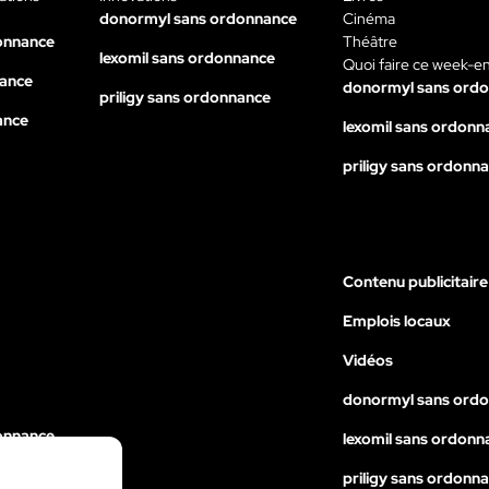
donormyl sans ordonnance
Cinéma
onnance
Théâtre
lexomil sans ordonnance
Quoi faire ce week-e
nance
donormyl sans ord
priligy sans ordonnance
ance
lexomil sans ordonn
priligy sans ordonn
Contenu publicitaire
Emplois locaux
Vidéos
donormyl sans ord
onnance
lexomil sans ordonn
nance
priligy sans ordonn