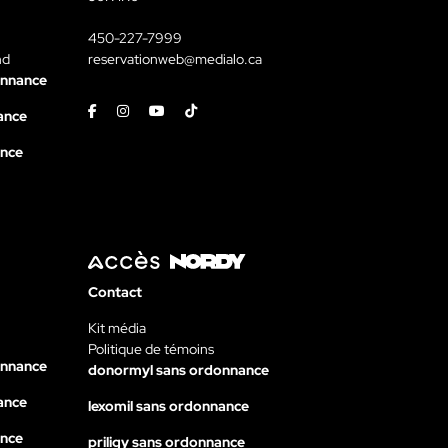
450-227-7999
nd
reservationweb@medialo.ca
onnance
Facebook
Instagram
Youtube
Tiktok
ance
ance
Contact
Kit média
Politique de témoins
onnance
donormyl sans ordonnance
ance
lexomil sans ordonnance
ance
priligy sans ordonnance