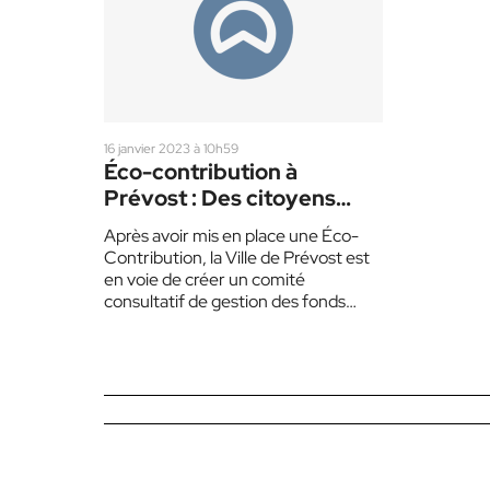
16 janvier 2023 à 10h59
Éco-contribution à
Prévost : Des citoyens
consultants à la gestion du
Après avoir mis en place une Éco-
fonds
Contribution, la Ville de Prévost est
en voie de créer un comité
consultatif de gestion des fonds
récoltés. Comme…