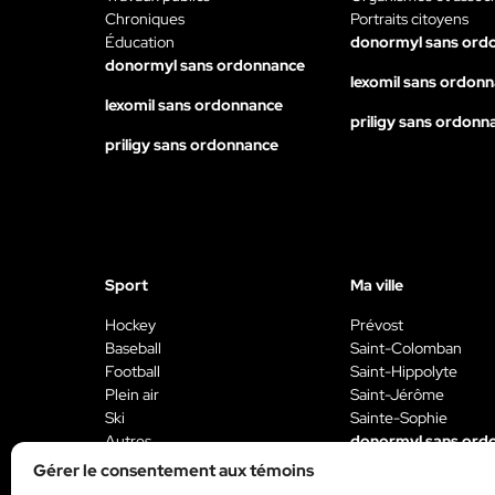
Chroniques
Portraits citoyens
Éducation
donormyl sans ord
donormyl sans ordonnance
lexomil sans ordon
lexomil sans ordonnance
priligy sans ordonn
priligy sans ordonnance
Sport
Ma ville
Hockey
Prévost
Baseball
Saint-Colomban
Football
Saint-Hippolyte
Plein air
Saint-Jérôme
Ski
Sainte-Sophie
Autres
donormyl sans ord
donormyl sans ordonnance
Gérer le consentement aux témoins
lexomil sans ordon