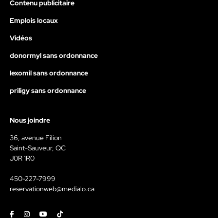
Contenu publicitaire
Emplois locaux
Vidéos
donormyl sans ordonnance
lexomil sans ordonnance
priligy sans ordonnance
Nous joindre
36, avenue Filion
Saint-Sauveur, QC
J0R 1R0
450-227-7999
reservationweb@medialo.ca
Facebook
Instagram
Youtube
Tiktok