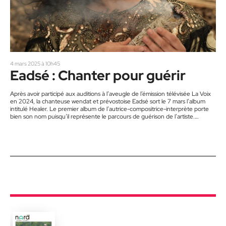
4 mars 2025 à 10h45
Eadsé : Chanter pour guérir
Après avoir participé aux auditions à l’aveugle de l’émission télévisée La Voix
en 2024, la chanteuse wendat et prévostoise Eadsé sort le 7 mars l’album
intitulé Healer. Le premier album de l’autrice-compositrice-interprète porte
bien son nom puisqu’il représente le parcours de guérison de l’artiste.
Chacune de ses chansons au son pop teinté de soul témoigne d’expériences
vécues. Elle y aborde des thèmes profonds, comme la dépression post-
partum, le lâcher-prise et la résilience, en y apportant…