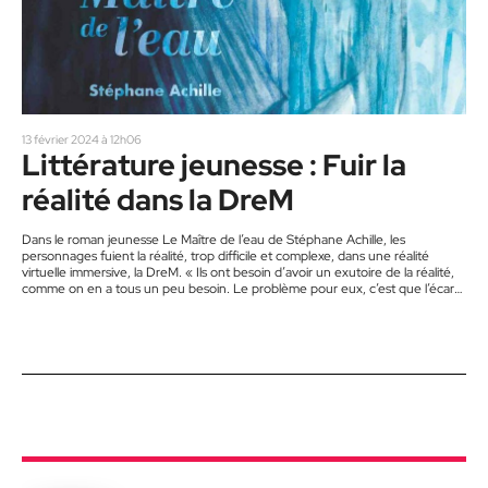
13 février 2024 à 12h06
Littérature jeunesse : Fuir la
réalité dans la DreM
Dans le roman jeunesse Le Maître de l’eau de Stéphane Achille, les
personnages fuient la réalité, trop difficile et complexe, dans une réalité
virtuelle immersive, la DreM. « Ils ont besoin d’avoir un exutoire de la réalité,
comme on en a tous un peu besoin. Le problème pour eux, c’est que l’écart
entre leur réalité et leur exutoire est tellement marqué, l’attrait de la DreM est
tellement fort, que la réalité ne goûte plus rien. Ils n’arrivent…