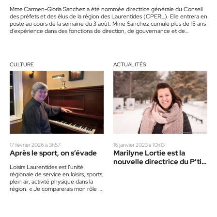
générale
Mme Carmen-Gloria Sanchez a été nommée directrice générale du Conseil
des préfets et des élus de la région des Laurentides (CPERL). Elle entrera en
poste au cours de la semaine du 3 août. Mme Sanchez cumule plus de 15 ans
d’expérience dans des fonctions de direction, de gouvernance et de
développement régional. Durant cette période, elle a dirigé des équipes,
participé à la mise en œuvre de projets structurants et contribué à la
consolidation de partenariats avec des acteurs publics,…
CULTURE
ACTUALITÉS
17 février 2026 à 3h57
16 janvier 2023 à 10h13
Après le sport, on s’évade
Marilyne Lortie est la
nouvelle directrice du P’tit
Loisirs Laurentides est l’unité
Train du Nord
régionale de service en loisirs, sports,
plein air, activité physique dans la
région. « Je comparerais mon rôle à
celui d’un chef…