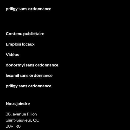
priligy sans ordonnance
Contenu publicitaire
Emplois locaux
Vidéos
donormyl sans ordonnance
lexomil sans ordonnance
priligy sans ordonnance
Nous joindre
36, avenue Filion
Saint-Sauveur, QC
J0R 1R0