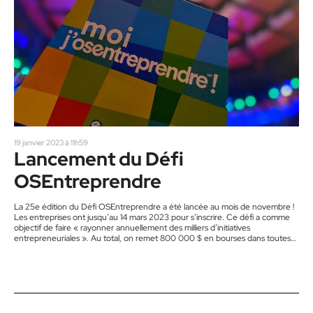
19 janvier 2023 à 11h59
Lancement du Défi
OSEntreprendre
La 25e édition du Défi OSEntreprendre a été lancée au mois de novembre !
Les entreprises ont jusqu’au 14 mars 2023 pour s’inscrire. Ce défi a comme
objectif de faire « rayonner annuellement des milliers d’initiatives
entrepreneuriales ». Au total, on remet 800 000 $ en bourses dans toutes
les régions du Québec. Le Défi comprend quatre volets : Scolaire Création
d’entreprise Réussite Inc. Faire affaire ensemble Pour cette édition, Julie
Poitras-Saulnier et David Côté de LOOP Mission…