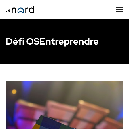
Passer
au
contenu
principal
Défi OSEntreprendre