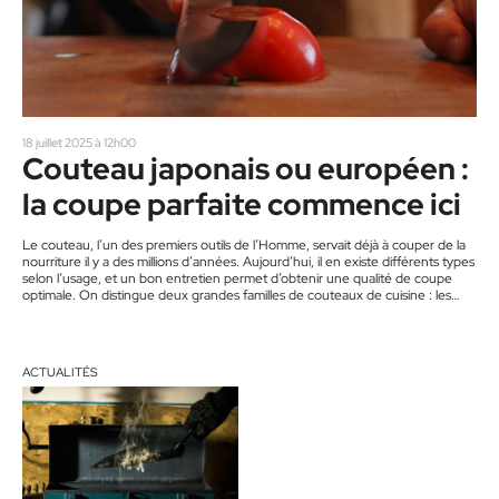
18 juillet 2025 à 12h00
Couteau japonais ou européen :
la coupe parfaite commence ici
Le couteau, l’un des premiers outils de l’Homme, servait déjà à couper de la
nourriture il y a des millions d’années. Aujourd’hui, il en existe différents types
selon l’usage, et un bon entretien permet d’obtenir une qualité de coupe
optimale. On distingue deux grandes familles de couteaux de cuisine : les
couteaux européens et les couteaux japonais. Philippe Mayer, de L’Aiguisoir à
Val-David, aiguise des couteaux depuis bientôt 10 ans. Selon lui,
« tranquillement, la culture…
ACTUALITÉS