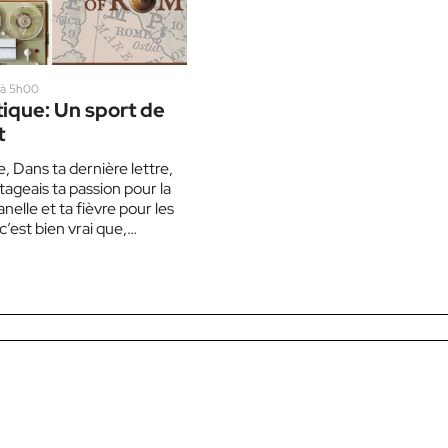
 à 5h00
tique: Un sport de
t
, Dans ta dernière lettre,
ageais ta passion pour la
nelle et ta fièvre pour les
 c’est bien vrai que,…