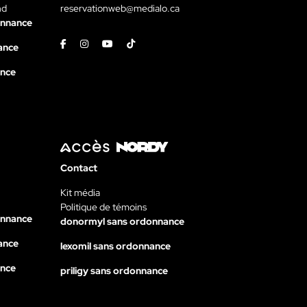
nd
reservationweb@medialo.ca
onnance
Facebook
Instagram
Youtube
Tiktok
ance
ance
Contact
Kit média
Politique de témoins
onnance
donormyl sans ordonnance
ance
lexomil sans ordonnance
ance
priligy sans ordonnance