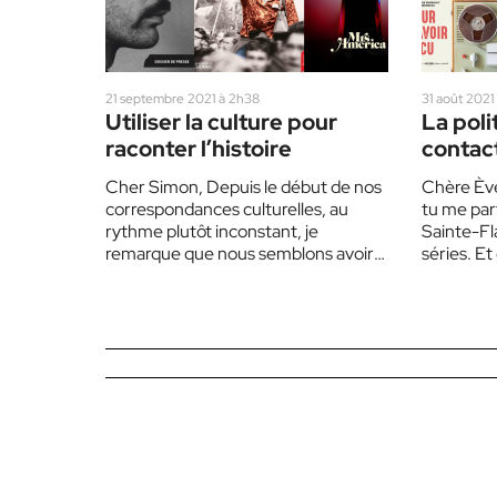
21 septembre 2021 à 2h38
31 août 2021
Utiliser la culture pour
La poli
raconter l’histoire
contac
Cher Simon, Depuis le début de nos
Chère Ève
correspondances culturelles, au
tu me part
rythme plutôt inconstant, je
Sainte-Fla
remarque que nous semblons avoir
séries. Et
un faible pour les oeuvres à…