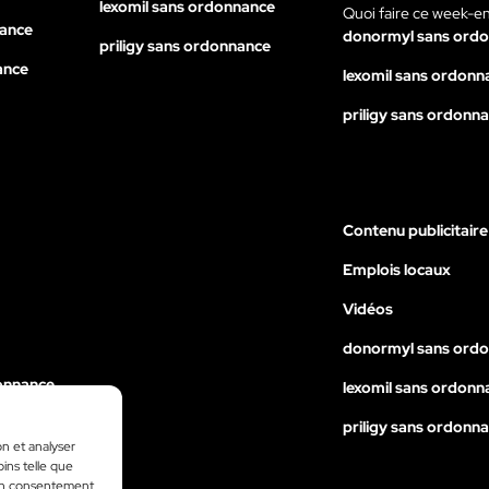
lexomil sans ordonnance
Quoi faire ce week-e
nance
donormyl sans ord
priligy sans ordonnance
ance
lexomil sans ordonn
priligy sans ordonn
Contenu publicitaire
Emplois locaux
Vidéos
donormyl sans ord
onnance
lexomil sans ordonn
nance
priligy sans ordonn
on et analyser
ance
oins telle que
 son consentement