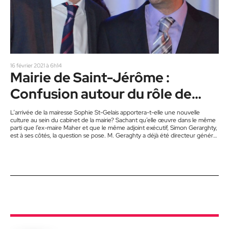
16 février 2021 à 6h14
Mairie de Saint-Jérôme :
Confusion autour du rôle de
Simon Geragthy
L’arrivée de la mairesse Sophie St-Gelais apportera-t-elle une nouvelle
culture au sein du cabinet de la mairie? Sachant qu’elle œuvre dans le même
parti que l’ex-maire Maher et que le même adjoint exécutif, Simon Gerarghty,
est à ses côtés, la question se pose. M. Geraghty a déjà été directeur général
du Parti Vision Saint-Jérôme, dirigé auparavant par Stéphane Maher et
maintenant par la mairesse Sophie St-Gelais. Depuis l’élection de 2013, il
occupe la fonction d’adjoint…