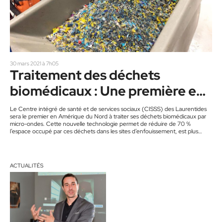
30 mars 2021 à 7h05
Traitement des déchets
biomédicaux : Une première en
Amérique du Nord
Le Centre intégré de santé et de services sociaux (CISSS) des Laurentides
sera le premier en Amérique du Nord à traiter ses déchets biomédicaux par
micro-ondes. Cette nouvelle technologie permet de réduire de 70 %
l’espace occupé par ces déchets dans les sites d’enfouissement, est plus
écologique et protège mieux les employés, en plus d’une foule d’autres
avantages pour le CISSS. La fin des autoclaves Jusqu’à maintenant, au
CISSS des Laurentides comme ailleurs au Québec,…
ACTUALITÉS