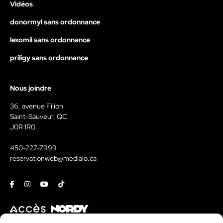
Vidéos
donormyl sans ordonnance
lexomil sans ordonnance
priligy sans ordonnance
Nous joindre
36, avenue Filion
Saint-Sauveur, QC
J0R 1R0
450-227-7999
reservationweb@medialo.ca
Facebook
Instagram
Youtube
Tiktok