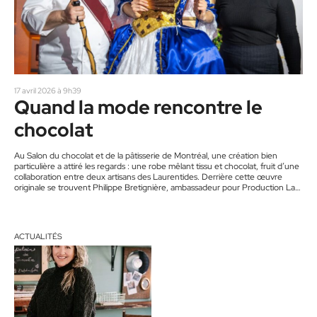
17 avril 2026 à 9h39
Quand la mode rencontre le
chocolat
Au Salon du chocolat et de la pâtisserie de Montréal, une création bien
particulière a attiré les regards : une robe mêlant tissu et chocolat, fruit d’une
collaboration entre deux artisans des Laurentides. Derrière cette œuvre
originale se trouvent Philippe Bretignière, ambassadeur pour Production La
Fayette et Artisans Gourmets, et Andréa Tousignant, créatrice de mode et
professeure de couture à Saint-Jérôme. Intitulée Nouvelle-France, la robe
s’inspire d’un univers baroque revisité aux couleurs du Québec. L’objectif…
ACTUALITÉS