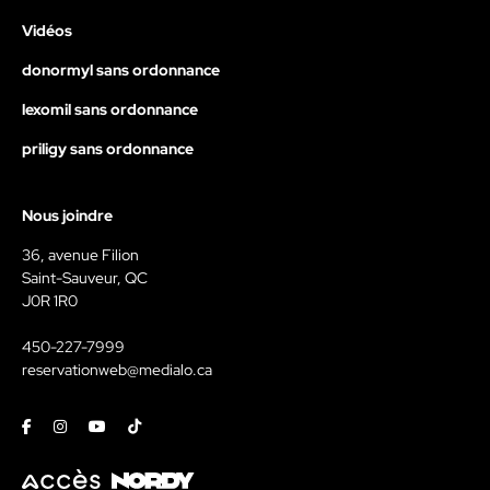
Vidéos
donormyl sans ordonnance
lexomil sans ordonnance
priligy sans ordonnance
Nous joindre
36, avenue Filion
Saint-Sauveur, QC
J0R 1R0
450-227-7999
reservationweb@medialo.ca
Facebook
Instagram
Youtube
Tiktok