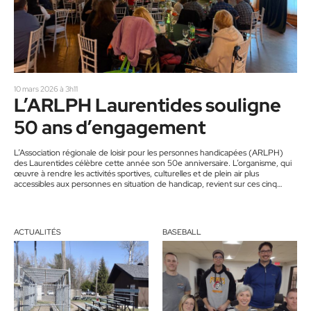
10 mars 2026 à 3h11
L’ARLPH Laurentides souligne
50 ans d’engagement
L’Association régionale de loisir pour les personnes handicapées (ARLPH)
des Laurentides célèbre cette année son 50e anniversaire. L’organisme, qui
œuvre à rendre les activités sportives, culturelles et de plein air plus
accessibles aux personnes en situation de handicap, revient sur ces cinq
décennies. Fondée en 1976, l’ARLPH Laurentides accompagne les
municipalités, organismes et institutions de la région afin de favoriser
l’inclusion dans les loisirs. Aujourd’hui, l’organisation travaille avec une grande
diversité de partenaires et de…
ACTUALITÉS
BASEBALL