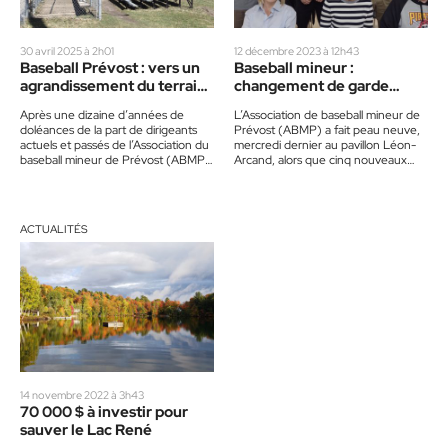
30 avril 2025 à 2h01
12 décembre 2023 à 12h43
Baseball Prévost : vers un
Baseball mineur :
agrandissement du terrain
changement de garde
de balle de la Rivière-du-
complet à Prévost
Après une dizaine d’années de
L’Association de baseball mineur de
Nord
doléances de la part de dirigeants
Prévost (ABMP) a fait peau neuve,
actuels et passés de l’Association du
mercredi dernier au pavillon Léon-
baseball mineur de Prévost (ABMP),
Arcand, alors que cinq nouveaux
le conseil municipal…
membres ont été élus par…
ACTUALITÉS
14 novembre 2022 à 3h43
70 000 $ à investir pour
sauver le Lac René