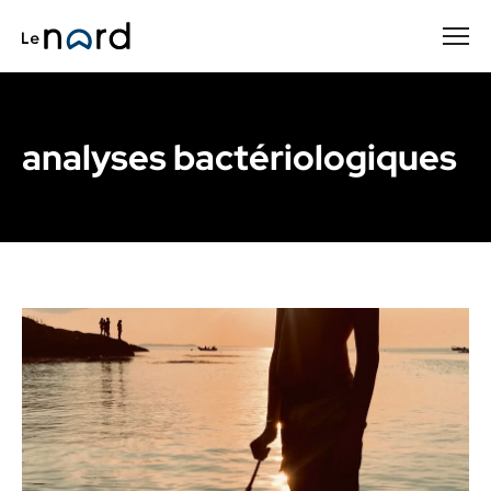
Passer
au
contenu
principal
analyses bactériologiques