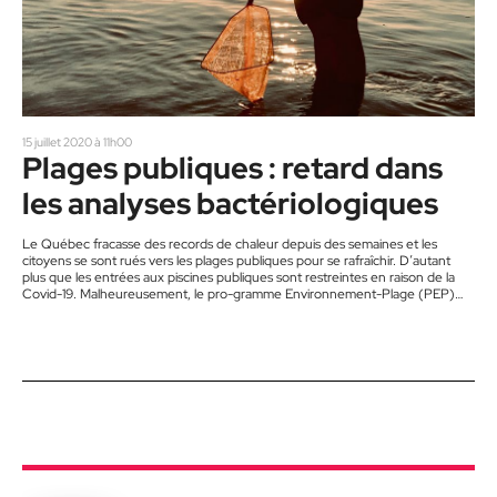
15 juillet 2020 à 11h00
Plages publiques : retard dans
les analyses bactériologiques
Le Québec fracasse des records de chaleur depuis des semaines et les
citoyens se sont rués vers les plages publiques pour se rafraîchir. D’autant
plus que les entrées aux piscines publiques sont restreintes en raison de la
Covid-19. Malheureusement, le pro-gramme Environnement-Plage (PEP)
qui a pour objectif d’informer la population sur la qualité bactériologique des
eaux de baignade des plages participantes connaît des retards importants.
Depuis le début de l’été, le personnel étudiant qualifié responsable…