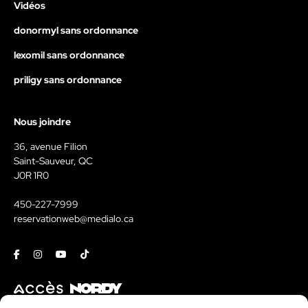
Vidéos
donormyl sans ordonnance
lexomil sans ordonnance
priligy sans ordonnance
Nous joindre
36, avenue Filion
Saint-Sauveur, QC
J0R 1R0
450-227-7999
reservationweb@medialo.ca
Facebook
Instagram
Youtube
Tiktok