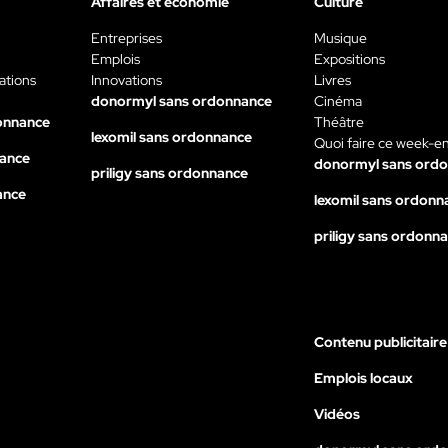
Affaires et économie
Culture
Entreprises
Musique
Emplois
Expositions
ations
Innovations
Livres
donormyl sans ordonnance
Cinéma
onnance
Théâtre
lexomil sans ordonnance
Quoi faire ce week-e
nance
donormyl sans ord
priligy sans ordonnance
ance
lexomil sans ordonn
priligy sans ordonn
Contenu publicitaire
Emplois locaux
Vidéos