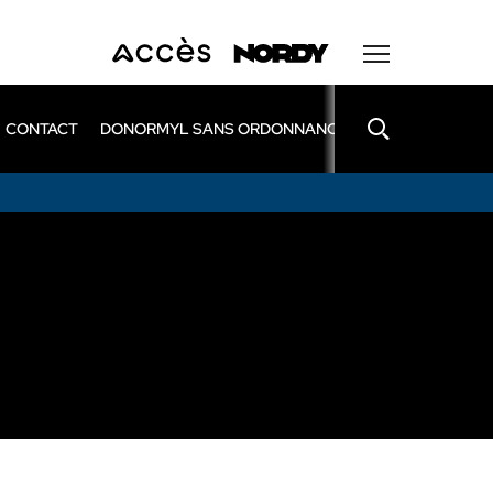
CONTACT
DONORMYL SANS ORDONNANCE
LEXOMIL SANS