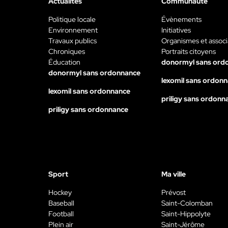
Actualités
Communauté
Politique locale
Évènements
Environnement
Initiatives
Travaux publics
Organismes et associ
Chroniques
Portraits citoyens
Éducation
donormyl sans ord
donormyl sans ordonnance
lexomil sans ordon
lexomil sans ordonnance
priligy sans ordonn
priligy sans ordonnance
Sport
Ma ville
Hockey
Prévost
Baseball
Saint-Colomban
Football
Saint-Hippolyte
Plein air
Saint-Jérôme