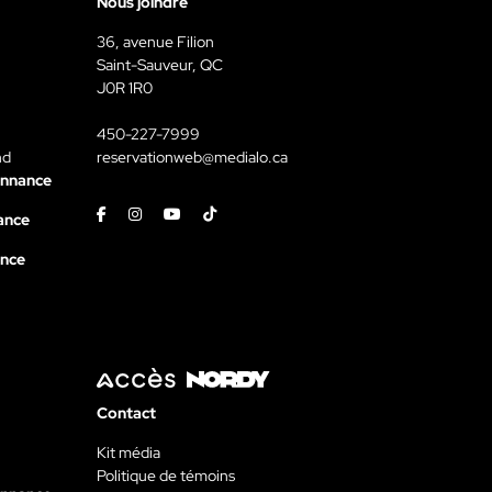
Nous joindre
36, avenue Filion
Saint-Sauveur, QC
J0R 1R0
450-227-7999
nd
reservationweb@medialo.ca
onnance
Facebook
Instagram
Youtube
Tiktok
ance
ance
Contact
Kit média
Politique de témoins