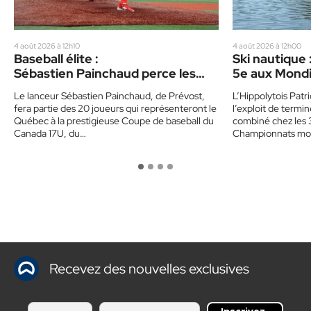
4 août 2026 à 12h10
4 août 2026 à 12h00
Baseball élite :
Ski nautique 
Sébastien Painchaud perce les
5e aux Mondi
rangs d’Équipe Québec 17U
Le lanceur Sébastien Painchaud, de Prévost,
L’Hippolytois Patr
fera partie des 20 joueurs qui représenteront le
l’exploit de termi
Québec à la prestigieuse Coupe de baseball du
combiné chez les 3
Canada 17U, du…
Championnats mo
Recevez des nouvelles exclusives