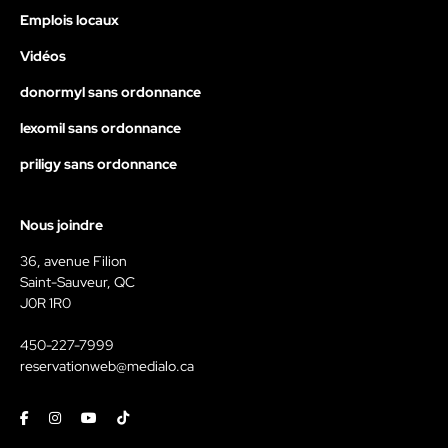
Emplois locaux
Vidéos
donormyl sans ordonnance
lexomil sans ordonnance
priligy sans ordonnance
Nous joindre
36, avenue Filion
Saint-Sauveur, QC
J0R 1R0
450-227-7999
reservationweb@medialo.ca
Facebook
Instagram
Youtube
Tiktok