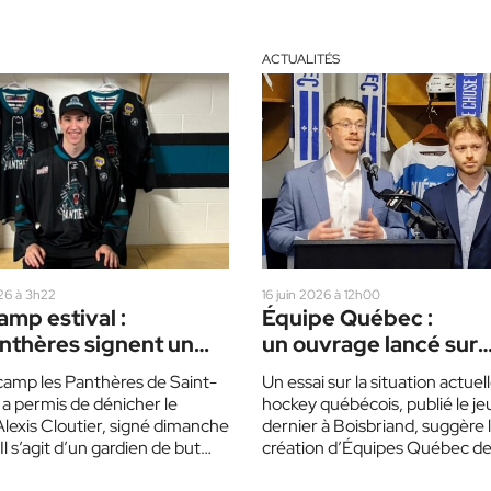
ACTUALITÉS
26 à 3h22
16 juin 2026 à 12h00
amp estival :
Équipe Québec :
anthères signent un
un ouvrage lancé sur
en au format géant
l’avenir du hockey
camp les Panthères de Saint-
Un essai sur la situation actuel
québécois
a permis de dénicher le
hockey québécois, publié le jeu
Alexis Cloutier, signé dimanche
dernier à Boisbriand, suggère 
Il s’agit d’un gardien de but
création d’Équipes Québec d
e…
développement. Publié…