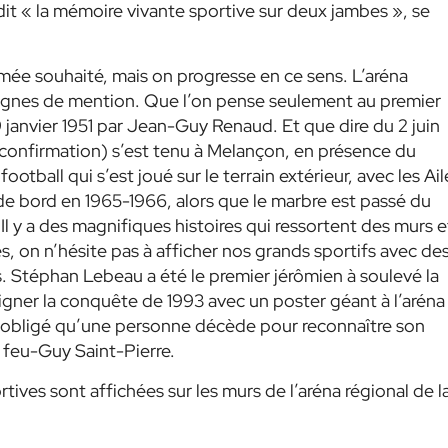
dit «
la mémoire vivante sportive sur deux jambes »
,
se
mée souhaité, mais on progresse en ce sens. L’aréna
ignes de mention. Que l’on pense seulement au premier
 9 janvier 1951 par Jean-Guy Renaud. Et que dire du 2 juin
confirmation) s’est tenu à Melançon, en présence du
otball qui s’est joué sur le terrain extérieur, avec les Ail
de bord en 1965-1966, alors que le marbre est passé du
 Il y a des magnifiques histoires qui ressortent des murs e
s, on n’hésite pas à afficher nos grands sportifs avec de
. Stéphan Lebeau a été le premier jérômien à soulevé la
igner la conquête de 1993 avec un poster géant à l’aréna
s obligé qu’une personne décède pour reconnaître son
e feu-Guy Saint-Pierre.
ves sont affichées sur les murs de l’aréna régional de l