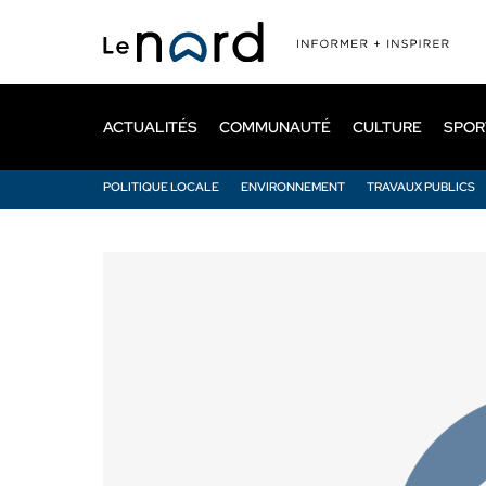
Passer
au
contenu
principal
ACTUALITÉS
COMMUNAUTÉ
CULTURE
SPOR
POLITIQUE LOCALE
ENVIRONNEMENT
TRAVAUX PUBLICS