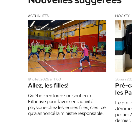
ACTUALITÉS
HOCKEY
19 juillet 2026 à 11h00
30 juin 20
Allez, les filles!
Pré-c
les P
Québec renforce son soutien à
gardi
Fillactive pour favoriser l’activité
Le pré-
physique chez les jeunes filles, c’est ce
Jérôme 
qu’a annoncé la ministre responsable
portier 
du Sport, du Loisir…
dernier. 
géant d