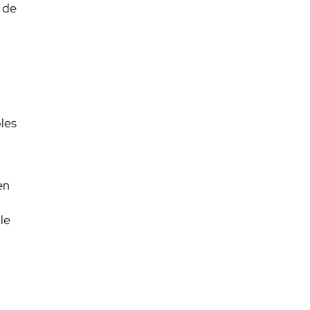
 de
les
en
le