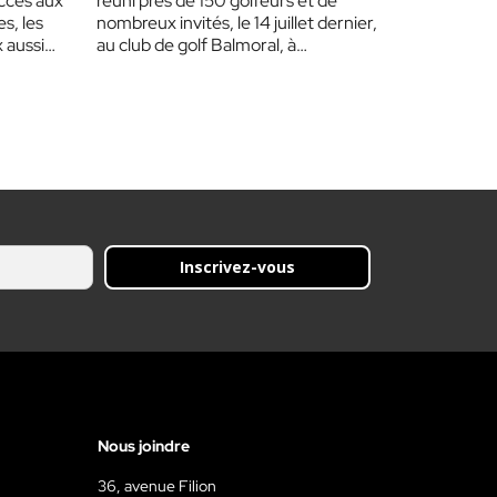
accès aux
réuni près de 150 golfeurs et de
s, les
nombreux invités, le 14 juillet dernier,
 aussi
au club de golf Balmoral, à…
Inscrivez-vous
Nous joindre
36, avenue Filion