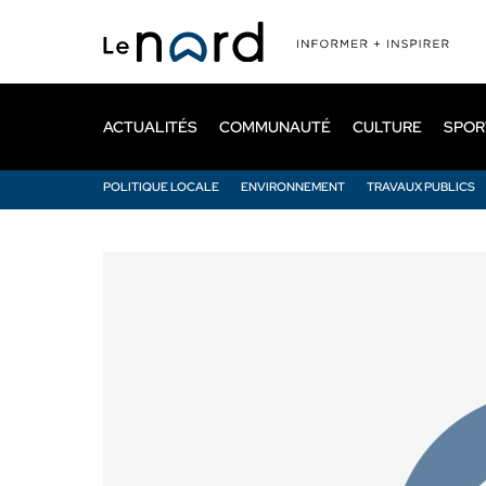
Passer
au
contenu
principal
ACTUALITÉS
COMMUNAUTÉ
CULTURE
SPOR
POLITIQUE LOCALE
ENVIRONNEMENT
TRAVAUX PUBLICS