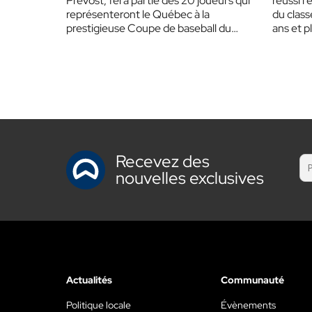
Prévost, fera partie des 20 joueurs qui
réussi l
représenteront le Québec à la
du clas
prestigieuse Coupe de baseball du
ans et 
Canada 17U, du…
mondia
Recevez des
nouvelles exclusives
Actualités
Communauté
Politique locale
Évènements