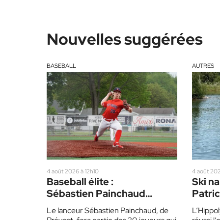
Nouvelles suggérées
BASEBALL
AUTRES
4 août 2026 à 12h10
4 août 20
Baseball élite :
Ski na
Sébastien Painchaud
Patri
perce les rangs d’Équipe
Mondi
Le lanceur Sébastien Painchaud, de
L’Hippol
Québec 17U