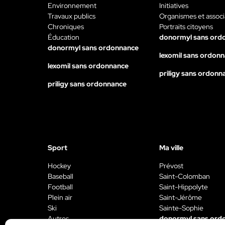
Environnement
Initiatives
Travaux publics
Organismes et associ
Chroniques
Portraits citoyens
Éducation
donormyl sans ord
donormyl sans ordonnance
lexomil sans ordon
lexomil sans ordonnance
priligy sans ordonn
priligy sans ordonnance
Sport
Ma ville
Hockey
Prévost
Baseball
Saint-Colomban
Football
Saint-Hippolyte
Plein air
Saint-Jérôme
Ski
Sainte-Sophie
Autres
donormyl sans ord