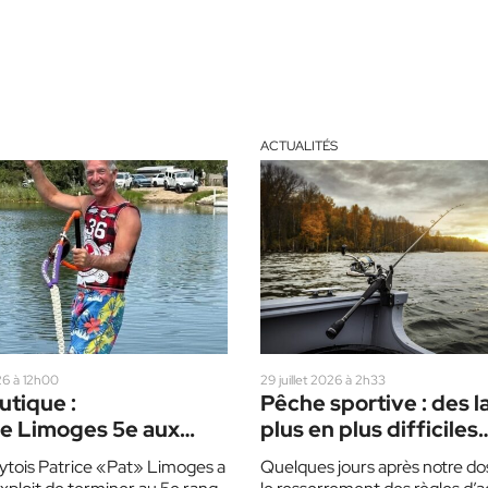
ACTUALITÉS
26 à 12h00
29 juillet 2026 à 2h33
utique :
Pêche sportive : des l
ce Limoges 5e aux
plus en plus difficiles
aux de ski nautique
d’accès dans les
ytois Patrice «Pat» Limoges a
Quelques jours après notre dos
Laurentides