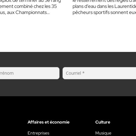
’exploit de terminer au 5e rang
le resserrement des règles d’
sement combiné chez les 35
plans d’eau dans les Laurentide
plus, aux Championnats
pêcheurs sportifs sonnent eux
ux de…
l’alarme. Selon…
Affaires et économie
Culture
Entreprises
Musique