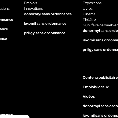
Emplois
Expositions
ations
Innovations
Livres
donormyl sans ordonnance
Cinéma
onnance
Théâtre
lexomil sans ordonnance
Quoi faire ce week-e
nance
donormyl sans ord
priligy sans ordonnance
ance
lexomil sans ordonn
priligy sans ordonn
Contenu publicitaire
Emplois locaux
Vidéos
donormyl sans ord
onnance
lexomil sans ordonn