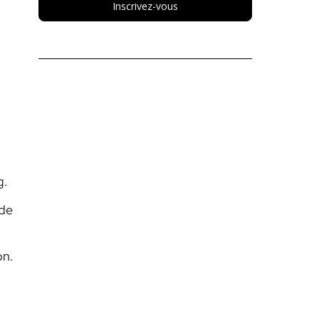
Inscrivez-vous
g.
 de
on.