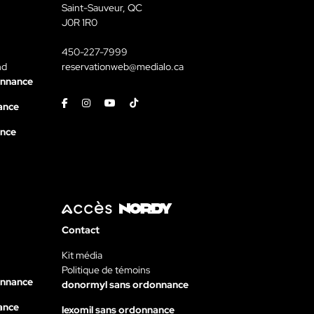
Saint-Sauveur, QC
J0R 1R0
450-227-7999
nd
reservationweb@medialo.ca
onnance
Facebook
Instagram
Youtube
Tiktok
ance
ance
Contact
Kit média
Politique de témoins
onnance
donormyl sans ordonnance
ance
lexomil sans ordonnance