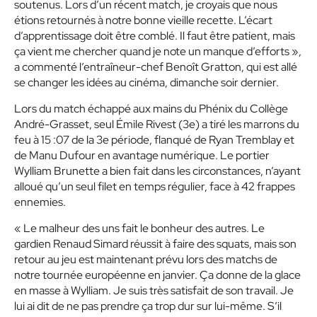
soutenus. Lors d’un récent match, je croyais que nous
étions retournés à notre bonne vieille recette. L’écart
d’apprentissage doit être comblé. Il faut être patient, mais
ça vient me chercher quand je note un manque d’efforts »,
a commenté l’entraîneur-chef Benoît Gratton, qui est allé
se changer les idées au cinéma, dimanche soir dernier.
Lors du match échappé aux mains du Phénix du Collège
André-Grasset, seul Émile Rivest (3e) a tiré les marrons du
feu à 15 :07 de la 3e période, flanqué de Ryan Tremblay et
de Manu Dufour en avantage numérique. Le portier
Wylliam Brunette a bien fait dans les circonstances, n’ayant
alloué qu’un seul filet en temps régulier, face à 42 frappes
ennemies.
« Le malheur des uns fait le bonheur des autres. Le
gardien Renaud Simard réussit à faire des squats, mais son
retour au jeu est maintenant prévu lors des matchs de
notre tournée européenne en janvier. Ça donne de la glace
en masse à Wylliam. Je suis très satisfait de son travail. Je
lui ai dit de ne pas prendre ça trop dur sur lui-même. S’il