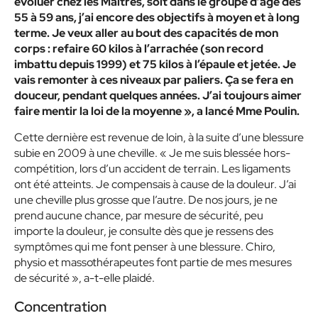
évoluer chez les Maîtres, soit dans le groupe d’âge des
55 à 59 ans, j’ai encore des objectifs à moyen et à long
terme. Je veux aller au bout des capacités de mon
corps : refaire 60 kilos à l’arrachée (son record
imbattu depuis 1999) et 75 kilos à l’épaule et jetée. Je
vais remonter à ces niveaux par paliers. Ça se fera en
douceur, pendant quelques années. J’ai toujours aimer
faire mentir la loi de la moyenne », a lancé Mme Poulin.
Cette dernière est revenue de loin, à la suite d’une blessure
subie en 2009 à une cheville. « Je me suis blessée hors-
compétition, lors d’un accident de terrain. Les ligaments
ont été atteints. Je compensais à cause de la douleur. J’ai
une cheville plus grosse que l’autre. De nos jours, je ne
prend aucune chance, par mesure de sécurité, peu
importe la douleur, je consulte dès que je ressens des
symptômes qui me font penser à une blessure. Chiro,
physio et massothérapeutes font partie de mes mesures
de sécurité », a-t-elle plaidé.
Concentration