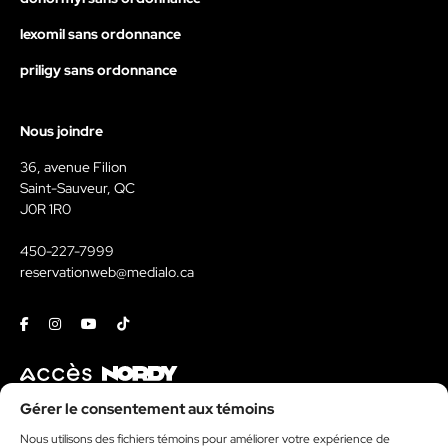
lexomil sans ordonnance
priligy sans ordonnance
Nous joindre
36, avenue Filion
Saint-Sauveur, QC
J0R 1R0
450-227-7999
reservationweb@medialo.ca
Facebook
Instagram
Youtube
Tiktok
Contact
Gérer le consentement aux témoins
Nous utilisons des fichiers témoins pour améliorer votre expérience de
Kit média