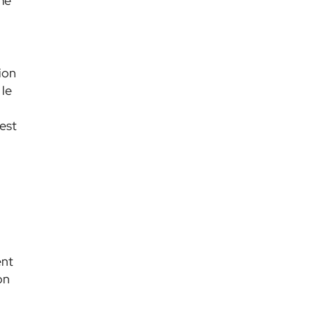
me
tion
 le
est
ent
on