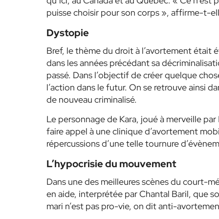
qu’ici, au Canada et au Québec. « Ce n’est p
puisse choisir pour son corps », affirme-t-el
Dystopie
Bref, le thème du droit à l’avortement était év
dans les années précédant sa décriminalisatio
passé. Dans l’objectif de créer quelque chos
l’action dans le futur. On se retrouve ainsi
de nouveau criminalisé.
Le personnage de Kara, joué à merveille par
faire appel à une clinique d’avortement mobi
répercussions d’une telle tournure d’évènem
L’hypocrisie du mouvement
Dans une des meilleures scènes du court-mét
en aide, interprétée par Chantal Baril, que s
mari n’est pas pro-vie, on dit anti-avortemen