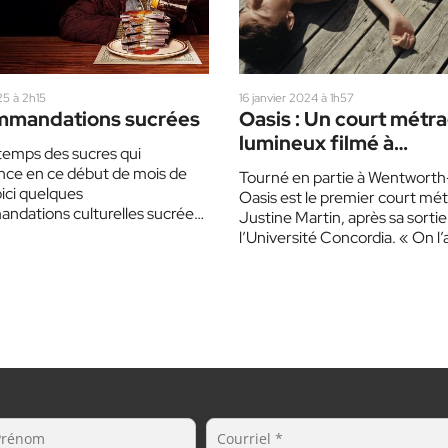
5 à 2h15
16 janvier 2024 à 1h57
mandations sucrées
Oasis : Un court métr
lumineux filmé à
temps des sucres qui
Wentworth-Nord
e en ce début de mois de
Tourné en partie à Wentworth
ici quelques
Oasis est le premier court mé
ndations culturelles sucrées
Justine Martin, après sa sortie
 à votre liste! Lire…
l’Université Concordia. « On l’a
avec une…