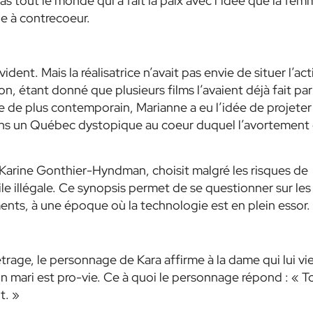
as tout le monde qui a fait la paix avec l’idée que la fem
le à contrecoeur.
ident. Mais la réalisatrice n’avait pas envie de situer l’ac
n, étant donné que plusieurs films l’avaient déjà fait par
e de plus contemporain, Marianne a eu l’idée de projeter
 dans un Québec dystopique au coeur duquel l’avortement 
 Karine Gonthier-Hyndman, choisit malgré les risques de
le illégale. Ce synopsis permet de se questionner sur les
ents, à une époque où la technologie est en plein essor.
rage, le personnage de Kara affirme à la dame qui lui vi
on mari est pro-vie. Ce à quoi le personnage répond : « T
t. »