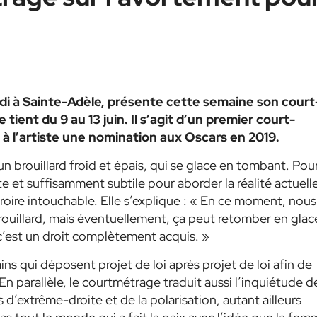
andi à Sainte-Adèle, présente cette semaine son court
ient du 9 au 13 juin. Il s’agit d’un premier court-
 à l’artiste une nomination aux Oscars en 2019.
n brouillard froid et épais, qui se glace en tombant. Pou
te et suffisamment subtile pour aborder la réalité actuell
croire intouchable. Elle s’explique : « En ce moment, nous
uillard, mais éventuellement, ça peut retomber en glace;
c’est un droit complètement acquis. »
ains qui déposent projet de loi après projet de loi afin de
. En parallèle, le courtmétrage traduit aussi l’inquiétude d
 d’extrême-droite et de la polarisation, autant ailleurs