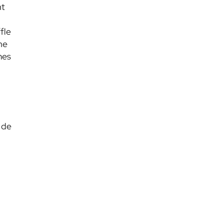
nt
fle
ne
mes
 de