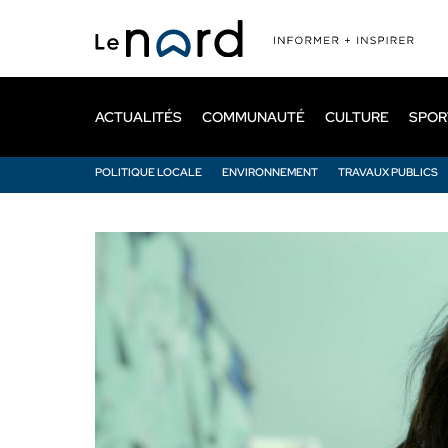
Passer
au
contenu
principal
ACTUALITÉS
COMMUNAUTÉ
CULTURE
SPOR
POLITIQUE LOCALE
ENVIRONNEMENT
TRAVAUX PUBLICS