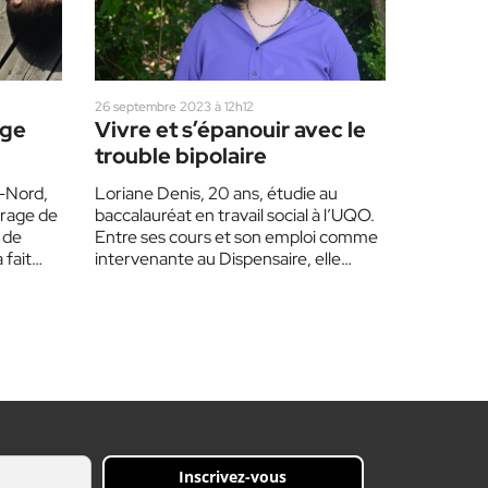
26 septembre 2023 à 12h12
age
Vivre et s’épanouir avec le
trouble bipolaire
-Nord,
Loriane Denis, 20 ans, étudie au
trage de
baccalauréat en travail social à l’UQO.
 de
Entre ses cours et son emploi comme
 fait
intervenante au Dispensaire, elle
consacre du…
Inscrivez-vous