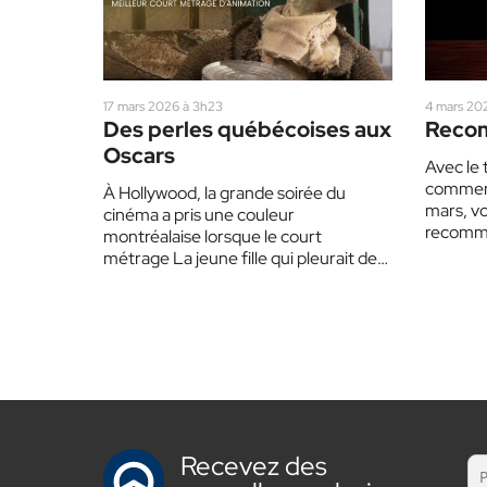
17 mars 2026 à 3h23
4 mars 202
Des perles québécoises aux
Recom
Oscars
Avec le 
commenc
À Hollywood, la grande soirée du
mars, vo
cinéma a pris une couleur
recomma
montréalaise lorsque le court
à ajouter
métrage La jeune fille qui pleurait des
perles a remporté l’Oscar du…
Recevez des