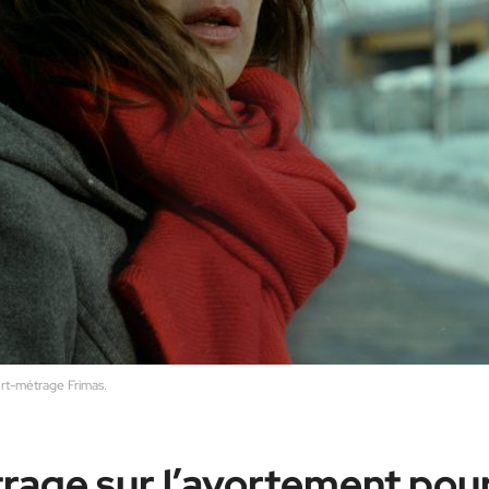
urt-métrage Frimas.
rage sur l’avortement pou