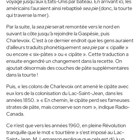
voyage jusqu’aux États-Unis par bateau. En arrivant ici, les
américains l’auraient ainsi rebaptisé
sea pie
(donc, la tourte
qui traverse la mer).
Par la suite, la
sea pie
serait remontée vers le nord en
suivant la côte jusqu‘à rejoindre la Gaspésie, puis
Charlevoix. C’est à ce dernier endroit que les gens auraient
d’ailleurs traduits phonétiquement
sea pie
par « cipaille »
ou encore « six-pâtes » ou « cipâte ». Cette traduction a
ensuite engendré un changement dans la recette. On
ajoutait désormais des couches de pâte supplémentaires
dans la tourte !
Puis, « les colons de Charlevoix ont amené le cipâte avec
eux lors de la colonisation du Lac-Saint-Jean, dans les
années 1850. » « En chemin, le cipâte perd ses fameuses
strates de pâte, mais conserve son nom », indique Radio-
Canada.
Ce n’est que vers les années 1960, en pleine Révolution
tranquille que le mot « tourtière » s’est imposé au Lac-
Saint-Jean. M. Lemasson explique que cela est dû à un