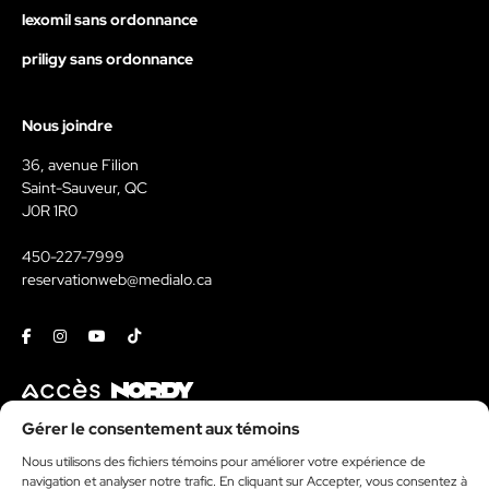
lexomil sans ordonnance
priligy sans ordonnance
Nous joindre
36, avenue Filion
Saint-Sauveur, QC
J0R 1R0
450-227-7999
reservationweb@medialo.ca
Facebook
Instagram
Youtube
Tiktok
Contact
Gérer le consentement aux témoins
Kit média
Nous utilisons des fichiers témoins pour améliorer votre expérience de
navigation et analyser notre trafic. En cliquant sur Accepter, vous consentez à
Politique de témoins