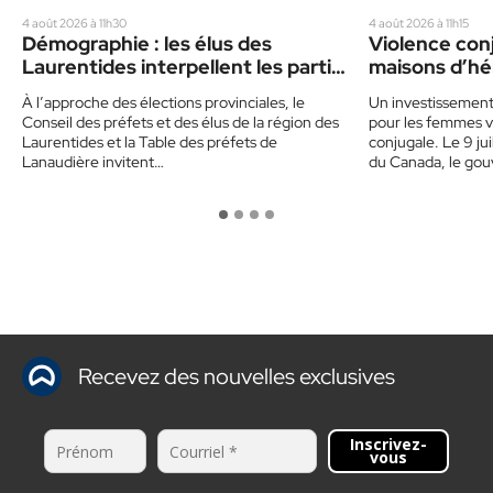
4 août 2026 à 11h30
4 août 2026 à 11h15
Démographie : les élus des
Violence conj
Laurentides interpellent les partis
maisons d’hé
politiques
dans les Lau
À l’approche des élections provinciales, le
Un investissemen
Conseil des préfets et des élus de la région des
pour les femmes v
Laurentides et la Table des préfets de
conjugale. Le 9 ju
Lanaudière invitent…
du Canada, le go
Recevez des nouvelles exclusives
Inscrivez-
vous