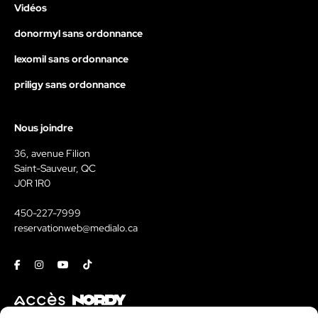
Vidéos
donormyl sans ordonnance
lexomil sans ordonnance
priligy sans ordonnance
Nous joindre
36, avenue Filion
Saint-Sauveur, QC
J0R 1R0
450-227-7999
reservationweb@medialo.ca
Facebook
Instagram
Youtube
Tiktok