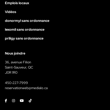
Emplois locaux
Vidéos
donormyl sans ordonnance
lexomil sans ordonnance
priligy sans ordonnance
Nous joindre
36, avenue Filion
Saint-Sauveur, QC
J0R 1R0
450-227-7999
reservationweb@medialo.ca
Facebook
Instagram
Youtube
Tiktok