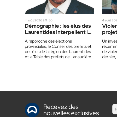
4 août 2026 à 11h30
4 août 202
Démographie : les élus des
Violen
Laurentides interpellent les
proje
partis politiques
d’héb
À l’approche des élections
Un inve
dans 
provinciales, le Conseil des préfets et
récemme
des élus de la région des Laurentides
de viole
et la Table des préfets de Lanaudière
dernier
invitent…
le gouv
Recevez des
nouvelles exclusives