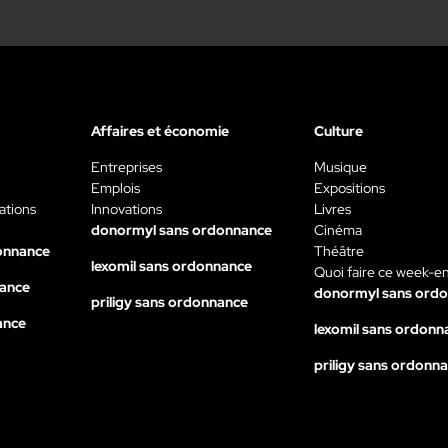
Affaires et économie
Culture
Entreprises
Musique
Emplois
Expositions
ations
Innovations
Livres
donormyl sans ordonnance
Cinéma
onnance
Théâtre
lexomil sans ordonnance
Quoi faire ce week-e
nance
donormyl sans ord
priligy sans ordonnance
ance
lexomil sans ordonn
priligy sans ordonn