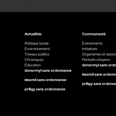
Actualités
Communauté
Politique locale
Évènements
Environnement
Initiatives
Travaux publics
Organismes et associ
Chroniques
Portraits citoyens
Éducation
donormyl sans ord
donormyl sans ordonnance
lexomil sans ordon
lexomil sans ordonnance
priligy sans ordonn
priligy sans ordonnance