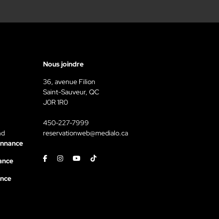
Nous joindre
36, avenue Filion
Saint-Sauveur, QC
J0R 1R0
450-227-7999
nd
reservationweb@medialo.ca
onnance
Facebook
Instagram
Youtube
Tiktok
ance
ance