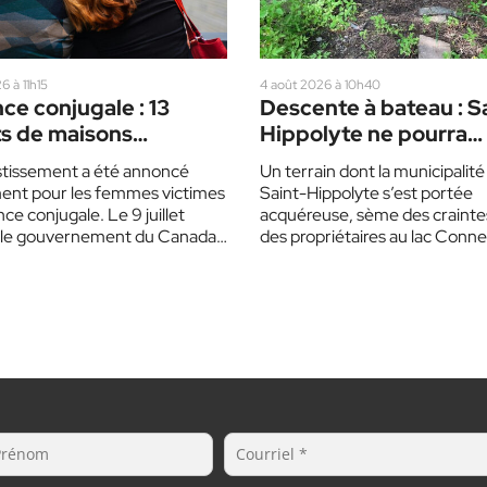
6 à 11h15
4 août 2026 à 10h40
ce conjugale : 13
Descente à bateau : S
ts de maisons
Hippolyte ne pourra
ergement, dont 2
aménager une rampe
stissement a été annoncé
Un terrain dont la municipalité
les Laurentides
d’accès avant un an
nt pour les femmes victimes
Saint-Hippolyte s’est portée
nce conjugale. Le 9 juillet
acquéreuse, sème des crainte
, le gouvernement du Canada,
des propriétaires au lac Connel
ernement du Québec,…
mairesse a toutefois assuré q