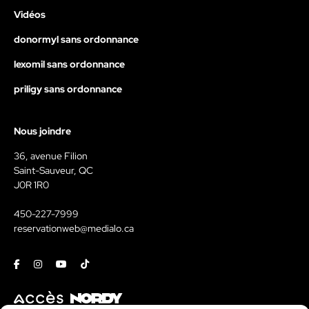
Vidéos
donormyl sans ordonnance
lexomil sans ordonnance
priligy sans ordonnance
Nous joindre
36, avenue Filion
Saint-Sauveur, QC
J0R 1R0
450-227-7999
reservationweb@medialo.ca
Facebook
Instagram
Youtube
Tiktok