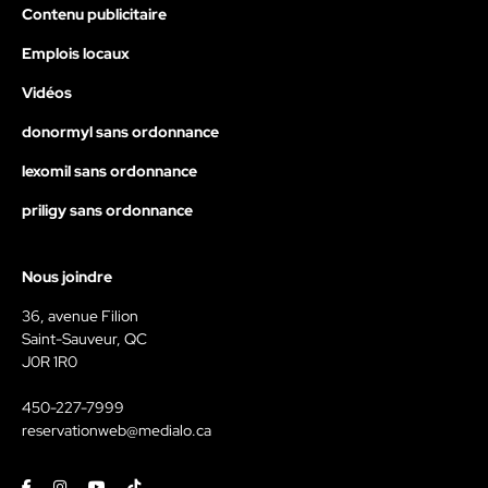
Contenu publicitaire
Emplois locaux
Vidéos
donormyl sans ordonnance
lexomil sans ordonnance
priligy sans ordonnance
Nous joindre
36, avenue Filion
Saint-Sauveur, QC
J0R 1R0
450-227-7999
reservationweb@medialo.ca
Facebook
Instagram
Youtube
Tiktok