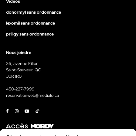
Vidéos
donormyl sans ordonnance
lexomil sans ordonnance
priligy sans ordonnance
Nous joindre
36, avenue Filion
Saint-Sauveur, QC
J0R 1R0
450-227-7999
reservationweb@medialo.ca
Facebook
Instagram
Youtube
Tiktok
Contact