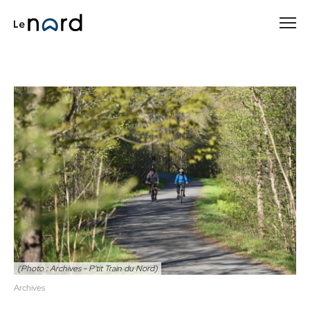
Passer
au
contenu
principal
(Photo : Archives - P'tit Train du Nord)
Archives