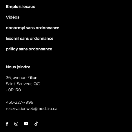
Emplois locaux
Vidéos
donormyl sans ordonnance
lexomil sans ordonnance
priligy sans ordonnance
Nous joindre
36, avenue Filion
Saint-Sauveur, QC
J0R 1R0
450-227-7999
reservationweb@medialo.ca
Facebook
Instagram
Youtube
Tiktok