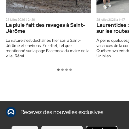
28 juillet 2026 à 2h39
28 juillet 2026 à 1h47
La pluie fait des ravages à Saint-
Laurentides :
Jérôme
sur les route
un corbillard
La nature s’est déchaînée hier soir à Saint-
À peine quelques j
sensibiliser 
Jérôme et environs. En effet, tel que
vacances de la con
mentionné sur la page Facebook du maire de la
Québec avaient déj
ville, Rémi…
Un bilan…
Recevez des nouvelles exclusives