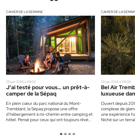
CAHIER DE LA SEMAINE
CAHIER DE LA SEMAI
29 juin 2026 à 10h00
29 juin 2026 à 10h00
J’ai testé pour vous… un prêt-à-
Bel Air Tremb
camper de la Sépaq
luxueuse dan
En plein cœur du parc national du Mont-
Ouvert depuis 201
Tremblant, la Sépaq propose une offre
complexe de glam
d’hébergement à mi-chemin entre camping et
une expérience h
hôtel. Pensé pour ceux qui ont toujours rêvé
Niché sur un terr
de…